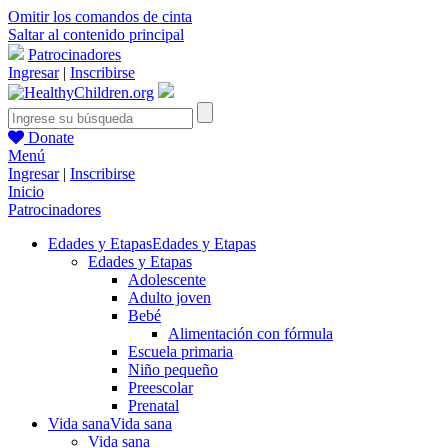
Omitir los comandos de cinta
Saltar al contenido principal
Patrocinadores
Ingresar
|
Inscribirse
Donate
Menú
Ingresar
|
Inscribirse
Inicio
Patrocinadores
Edades y Etapas
Edades y Etapas
Edades y Etapas
Adolescente
Adulto joven
Bebé
Alimentación con fórmula
Escuela primaria
Niño pequeño
Preescolar
Prenatal
Vida sana
Vida sana
Vida sana