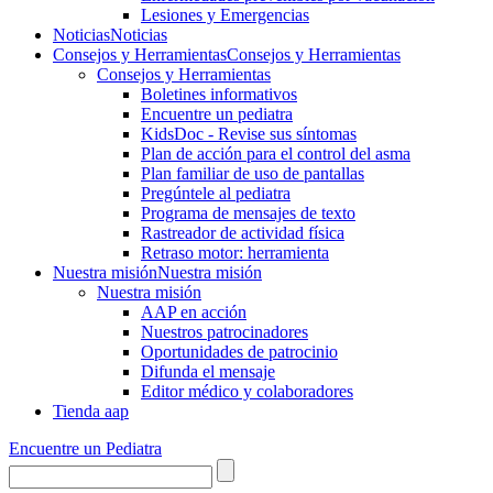
Lesiones y Emergencias
Noticias
Noticias
Consejos y Herramientas
Consejos y Herramientas
Consejos y Herramientas
Boletines informativos
Encuentre un pediatra
KidsDoc - Revise sus síntomas
Plan de acción para el control del asma
Plan familiar de uso de pantallas
Pregúntele al pediatra
Programa de mensajes de texto
Rastre​​ador de activida​d física
Retraso motor: herramienta
Nuestra misión
Nuestra misión
Nuestra misión
AAP en acción
Nuestros patrocinadores
Oportunidades de patrocinio
Difunda el mensaje
Editor médico y colaboradores
Tienda aap
Encuentre un Pediatra