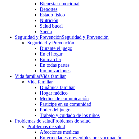
Bienestar emocional
Deportes
Estado físico
Nutrición
Salud bucal
Sueño
Seguridad y Prevención
Seguridad y Prevención
Seguridad y Prevención
Durante el juego
En el hogar
En marcha
En todas partes
Inmunizaciones
Vida familiar
Vida familiar
Vida familiar
Dinámica familiar
Hogar médico
Medios de comunicación
Participe en su comunidad
Poder del juego
Trabajo y cuidado de los niños
Problemas de salud
Problemas de salud
Problemas de salud
Afecciones médicas
Enfermedades prevenibles por vacunación