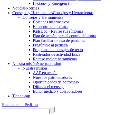
Lesiones y Emergencias
Noticias
Noticias
Consejos y Herramientas
Consejos y Herramientas
Consejos y Herramientas
Boletines informativos
Encuentre un pediatra
KidsDoc - Revise sus síntomas
Plan de acción para el control del asma
Plan familiar de uso de pantallas
Pregúntele al pediatra
Programa de mensajes de texto
Rastre​​ador de activida​d física
Retraso motor: herramienta
Nuestra misión
Nuestra misión
Nuestra misión
AAP en acción
Nuestros patrocinadores
Oportunidades de patrocinio
Difunda el mensaje
Editor médico y colaboradores
Tienda aap
Encuentre un Pediatra