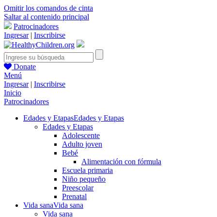
Omitir los comandos de cinta
Saltar al contenido principal
Patrocinadores
Ingresar
|
Inscribirse
Donate
Menú
Ingresar
|
Inscribirse
Inicio
Patrocinadores
Edades y Etapas
Edades y Etapas
Edades y Etapas
Adolescente
Adulto joven
Bebé
Alimentación con fórmula
Escuela primaria
Niño pequeño
Preescolar
Prenatal
Vida sana
Vida sana
Vida sana