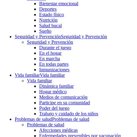
Bienestar emocional
Deportes
Estado físico
Nutrición
Salud bucal
Sueño
Seguridad y Prevención
Seguridad y Prevención
Seguridad y Prevención
Durante el juego
En el hogar
En marcha
En todas partes
Inmunizaciones
Vida familiar
Vida familiar
Vida familiar
Dinámica familiar
Hogar médico
Medios de comunicación
Participe en su comunidad
Poder del juego
Trabajo y cuidado de los niños
Problemas de salud
Problemas de salud
Problemas de salud
Afecciones médicas
Enfermedades prevenibles por vacunación