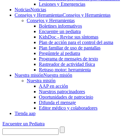
Lesiones y Emergencias
Noticias
Noticias
Consejos y Herramientas
Consejos y Herramientas
Consejos y Herramientas
Boletines informativos
Encuentre un pediatra
KidsDoc - Revise sus síntomas
Plan de acción para el control del asma
Plan familiar de uso de pantallas
Pregúntele al pediatra
Programa de mensajes de texto
Rastre​​ador de activida​d física
Retraso motor: herramienta
Nuestra misión
Nuestra misión
Nuestra misión
AAP en acción
Nuestros patrocinadores
Oportunidades de patrocinio
Difunda el mensaje
Editor médico y colaboradores
Tienda aap
Encuentre un Pediatra