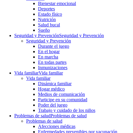
Bienestar emocional
Deportes
Estado físico
Nutrición
Salud bucal
Sueño
Seguridad y Prevención
Seguridad y Prevención
Seguridad y Prevención
Durante el juego
En el hogar
En marcha
En todas partes
Inmunizaciones
Vida familiar
Vida familiar
Vida familiar
Dinámica familiar
Hogar médico
Medios de comunicación
Participe en su comunidad
Poder del juego
Trabajo y cuidado de los niños
Problemas de salud
Problemas de salud
Problemas de salud
Afecciones médicas
Enfermedades prevenibles por vacunación