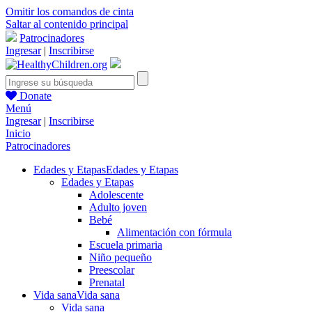
Omitir los comandos de cinta
Saltar al contenido principal
Patrocinadores
Ingresar
|
Inscribirse
Donate
Menú
Ingresar
|
Inscribirse
Inicio
Patrocinadores
Edades y Etapas
Edades y Etapas
Edades y Etapas
Adolescente
Adulto joven
Bebé
Alimentación con fórmula
Escuela primaria
Niño pequeño
Preescolar
Prenatal
Vida sana
Vida sana
Vida sana