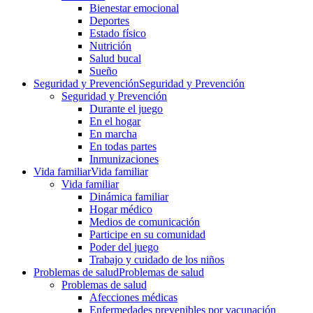
Bienestar emocional
Deportes
Estado físico
Nutrición
Salud bucal
Sueño
Seguridad y Prevención
Seguridad y Prevención
Seguridad y Prevención
Durante el juego
En el hogar
En marcha
En todas partes
Inmunizaciones
Vida familiar
Vida familiar
Vida familiar
Dinámica familiar
Hogar médico
Medios de comunicación
Participe en su comunidad
Poder del juego
Trabajo y cuidado de los niños
Problemas de salud
Problemas de salud
Problemas de salud
Afecciones médicas
Enfermedades prevenibles por vacunación