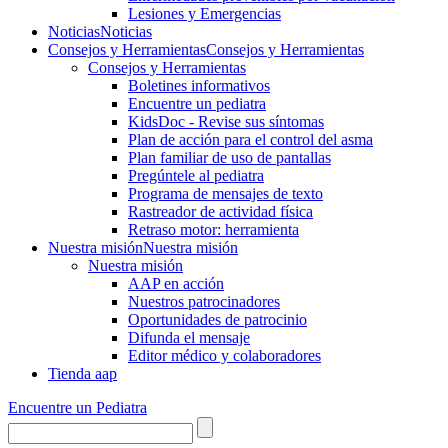
Lesiones y Emergencias
Noticias
Noticias
Consejos y Herramientas
Consejos y Herramientas
Consejos y Herramientas
Boletines informativos
Encuentre un pediatra
KidsDoc - Revise sus síntomas
Plan de acción para el control del asma
Plan familiar de uso de pantallas
Pregúntele al pediatra
Programa de mensajes de texto
Rastre​​ador de activida​d física
Retraso motor: herramienta
Nuestra misión
Nuestra misión
Nuestra misión
AAP en acción
Nuestros patrocinadores
Oportunidades de patrocinio
Difunda el mensaje
Editor médico y colaboradores
Tienda aap
Encuentre un Pediatra