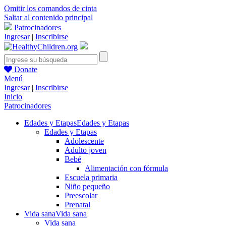
Omitir los comandos de cinta
Saltar al contenido principal
Patrocinadores
Ingresar
|
Inscribirse
Donate
Menú
Ingresar
|
Inscribirse
Inicio
Patrocinadores
Edades y Etapas
Edades y Etapas
Edades y Etapas
Adolescente
Adulto joven
Bebé
Alimentación con fórmula
Escuela primaria
Niño pequeño
Preescolar
Prenatal
Vida sana
Vida sana
Vida sana