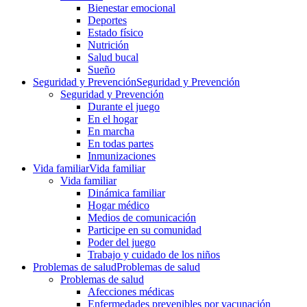
Bienestar emocional
Deportes
Estado físico
Nutrición
Salud bucal
Sueño
Seguridad y Prevención
Seguridad y Prevención
Seguridad y Prevención
Durante el juego
En el hogar
En marcha
En todas partes
Inmunizaciones
Vida familiar
Vida familiar
Vida familiar
Dinámica familiar
Hogar médico
Medios de comunicación
Participe en su comunidad
Poder del juego
Trabajo y cuidado de los niños
Problemas de salud
Problemas de salud
Problemas de salud
Afecciones médicas
Enfermedades prevenibles por vacunación