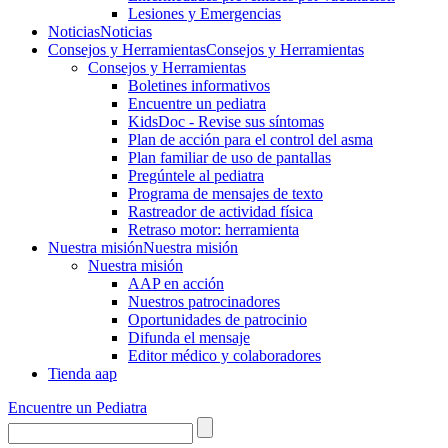
Lesiones y Emergencias
Noticias
Noticias
Consejos y Herramientas
Consejos y Herramientas
Consejos y Herramientas
Boletines informativos
Encuentre un pediatra
KidsDoc - Revise sus síntomas
Plan de acción para el control del asma
Plan familiar de uso de pantallas
Pregúntele al pediatra
Programa de mensajes de texto
Rastre​​ador de activida​d física
Retraso motor: herramienta
Nuestra misión
Nuestra misión
Nuestra misión
AAP en acción
Nuestros patrocinadores
Oportunidades de patrocinio
Difunda el mensaje
Editor médico y colaboradores
Tienda aap
Encuentre un Pediatra