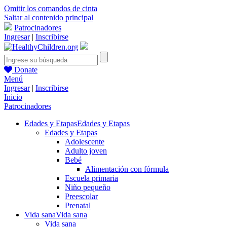
Omitir los comandos de cinta
Saltar al contenido principal
Patrocinadores
Ingresar
|
Inscribirse
Donate
Menú
Ingresar
|
Inscribirse
Inicio
Patrocinadores
Edades y Etapas
Edades y Etapas
Edades y Etapas
Adolescente
Adulto joven
Bebé
Alimentación con fórmula
Escuela primaria
Niño pequeño
Preescolar
Prenatal
Vida sana
Vida sana
Vida sana