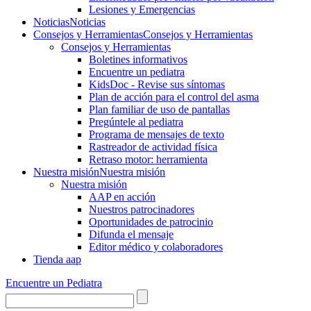
Lesiones y Emergencias
Noticias
Noticias
Consejos y Herramientas
Consejos y Herramientas
Consejos y Herramientas
Boletines informativos
Encuentre un pediatra
KidsDoc - Revise sus síntomas
Plan de acción para el control del asma
Plan familiar de uso de pantallas
Pregúntele al pediatra
Programa de mensajes de texto
Rastre​​ador de activida​d física
Retraso motor: herramienta
Nuestra misión
Nuestra misión
Nuestra misión
AAP en acción
Nuestros patrocinadores
Oportunidades de patrocinio
Difunda el mensaje
Editor médico y colaboradores
Tienda aap
Encuentre un Pediatra