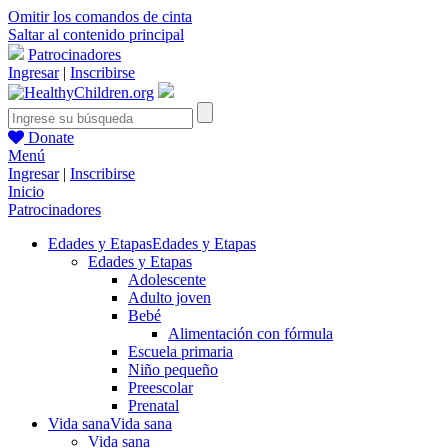
Omitir los comandos de cinta
Saltar al contenido principal
Patrocinadores
Ingresar
|
Inscribirse
Donate
Menú
Ingresar
|
Inscribirse
Inicio
Patrocinadores
Edades y Etapas
Edades y Etapas
Edades y Etapas
Adolescente
Adulto joven
Bebé
Alimentación con fórmula
Escuela primaria
Niño pequeño
Preescolar
Prenatal
Vida sana
Vida sana
Vida sana