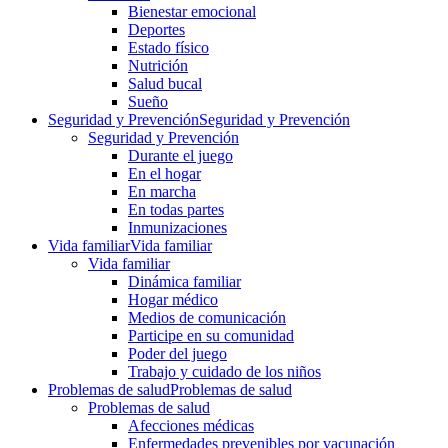
Bienestar emocional
Deportes
Estado físico
Nutrición
Salud bucal
Sueño
Seguridad y Prevención
Seguridad y Prevención
Seguridad y Prevención
Durante el juego
En el hogar
En marcha
En todas partes
Inmunizaciones
Vida familiar
Vida familiar
Vida familiar
Dinámica familiar
Hogar médico
Medios de comunicación
Participe en su comunidad
Poder del juego
Trabajo y cuidado de los niños
Problemas de salud
Problemas de salud
Problemas de salud
Afecciones médicas
Enfermedades prevenibles por vacunación