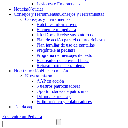
Lesiones y Emergencias
Noticias
Noticias
Consejos y Herramientas
Consejos y Herramientas
Consejos y Herramientas
Boletines informativos
Encuentre un pediatra
KidsDoc - Revise sus síntomas
Plan de acción para el control del asma
Plan familiar de uso de pantallas
Pregúntele al pediatra
Programa de mensajes de texto
Rastre​​ador de activida​d física
Retraso motor: herramienta
Nuestra misión
Nuestra misión
Nuestra misión
AAP en acción
Nuestros patrocinadores
Oportunidades de patrocinio
Difunda el mensaje
Editor médico y colaboradores
Tienda aap
Encuentre un Pediatra