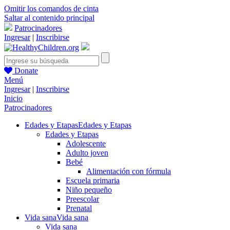
Omitir los comandos de cinta
Saltar al contenido principal
Patrocinadores
Ingresar
|
Inscribirse
Donate
Menú
Ingresar
|
Inscribirse
Inicio
Patrocinadores
Edades y Etapas
Edades y Etapas
Edades y Etapas
Adolescente
Adulto joven
Bebé
Alimentación con fórmula
Escuela primaria
Niño pequeño
Preescolar
Prenatal
Vida sana
Vida sana
Vida sana