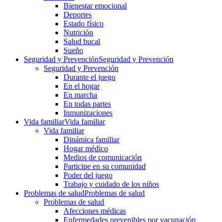
Bienestar emocional
Deportes
Estado físico
Nutrición
Salud bucal
Sueño
Seguridad y Prevención
Seguridad y Prevención
Seguridad y Prevención
Durante el juego
En el hogar
En marcha
En todas partes
Inmunizaciones
Vida familiar
Vida familiar
Vida familiar
Dinámica familiar
Hogar médico
Medios de comunicación
Participe en su comunidad
Poder del juego
Trabajo y cuidado de los niños
Problemas de salud
Problemas de salud
Problemas de salud
Afecciones médicas
Enfermedades prevenibles por vacunación