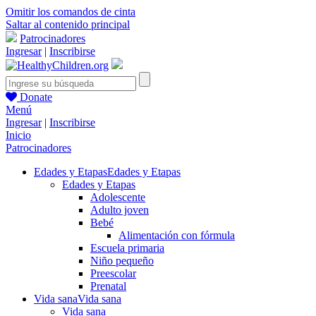
Omitir los comandos de cinta
Saltar al contenido principal
Patrocinadores
Ingresar
|
Inscribirse
Donate
Menú
Ingresar
|
Inscribirse
Inicio
Patrocinadores
Edades y Etapas
Edades y Etapas
Edades y Etapas
Adolescente
Adulto joven
Bebé
Alimentación con fórmula
Escuela primaria
Niño pequeño
Preescolar
Prenatal
Vida sana
Vida sana
Vida sana