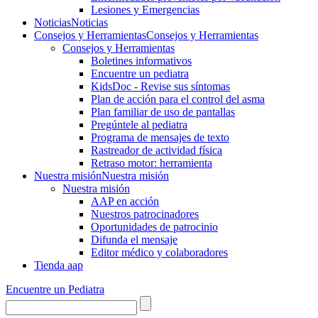
Lesiones y Emergencias
Noticias
Noticias
Consejos y Herramientas
Consejos y Herramientas
Consejos y Herramientas
Boletines informativos
Encuentre un pediatra
KidsDoc - Revise sus síntomas
Plan de acción para el control del asma
Plan familiar de uso de pantallas
Pregúntele al pediatra
Programa de mensajes de texto
Rastre​​ador de activida​d física
Retraso motor: herramienta
Nuestra misión
Nuestra misión
Nuestra misión
AAP en acción
Nuestros patrocinadores
Oportunidades de patrocinio
Difunda el mensaje
Editor médico y colaboradores
Tienda aap
Encuentre un Pediatra