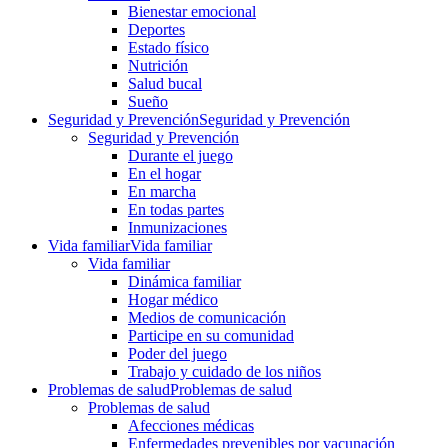
Bienestar emocional
Deportes
Estado físico
Nutrición
Salud bucal
Sueño
Seguridad y Prevención
Seguridad y Prevención
Seguridad y Prevención
Durante el juego
En el hogar
En marcha
En todas partes
Inmunizaciones
Vida familiar
Vida familiar
Vida familiar
Dinámica familiar
Hogar médico
Medios de comunicación
Participe en su comunidad
Poder del juego
Trabajo y cuidado de los niños
Problemas de salud
Problemas de salud
Problemas de salud
Afecciones médicas
Enfermedades prevenibles por vacunación