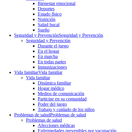
Bienestar emocional
Deportes
Estado físico
Nutrición
Salud bucal
Sueño
Seguridad y Prevención
Seguridad y Prevención
Seguridad y Prevención
Durante el juego
En el hogar
En marcha
En todas partes
Inmunizaciones
Vida familiar
Vida familiar
Vida familiar
Dinámica familiar
Hogar médico
Medios de comunicación
Participe en su comunidad
Poder del juego
Trabajo y cuidado de los niños
Problemas de salud
Problemas de salud
Problemas de salud
Afecciones médicas
Enfermedades prevenibles por vacunación