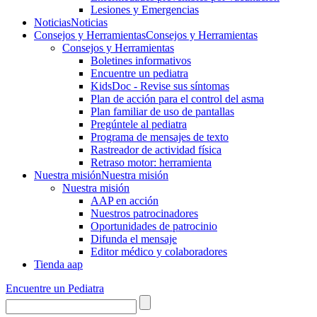
Lesiones y Emergencias
Noticias
Noticias
Consejos y Herramientas
Consejos y Herramientas
Consejos y Herramientas
Boletines informativos
Encuentre un pediatra
KidsDoc - Revise sus síntomas
Plan de acción para el control del asma
Plan familiar de uso de pantallas
Pregúntele al pediatra
Programa de mensajes de texto
Rastre​​ador de activida​d física
Retraso motor: herramienta
Nuestra misión
Nuestra misión
Nuestra misión
AAP en acción
Nuestros patrocinadores
Oportunidades de patrocinio
Difunda el mensaje
Editor médico y colaboradores
Tienda aap
Encuentre un Pediatra