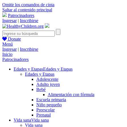
Omitir los comandos de cinta
Saltar al contenido principal
Patrocinadores
Ingresar
|
Inscribirse
Donate
Menú
Ingresar
|
Inscribirse
Inicio
Patrocinadores
Edades y Etapas
Edades y Etapas
Edades y Etapas
Adolescente
Adulto joven
Bebé
Alimentación con fórmula
Escuela primaria
Niño pequeño
Preescolar
Prenatal
Vida sana
Vida sana
Vida sana