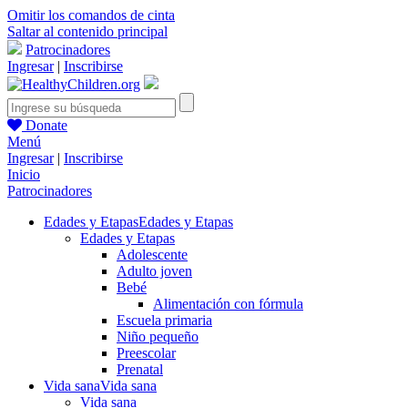
Omitir los comandos de cinta
Saltar al contenido principal
Patrocinadores
Ingresar
|
Inscribirse
Donate
Menú
Ingresar
|
Inscribirse
Inicio
Patrocinadores
Edades y Etapas
Edades y Etapas
Edades y Etapas
Adolescente
Adulto joven
Bebé
Alimentación con fórmula
Escuela primaria
Niño pequeño
Preescolar
Prenatal
Vida sana
Vida sana
Vida sana