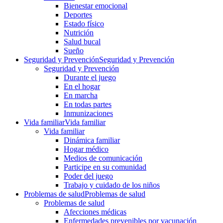
Bienestar emocional
Deportes
Estado físico
Nutrición
Salud bucal
Sueño
Seguridad y Prevención
Seguridad y Prevención
Seguridad y Prevención
Durante el juego
En el hogar
En marcha
En todas partes
Inmunizaciones
Vida familiar
Vida familiar
Vida familiar
Dinámica familiar
Hogar médico
Medios de comunicación
Participe en su comunidad
Poder del juego
Trabajo y cuidado de los niños
Problemas de salud
Problemas de salud
Problemas de salud
Afecciones médicas
Enfermedades prevenibles por vacunación