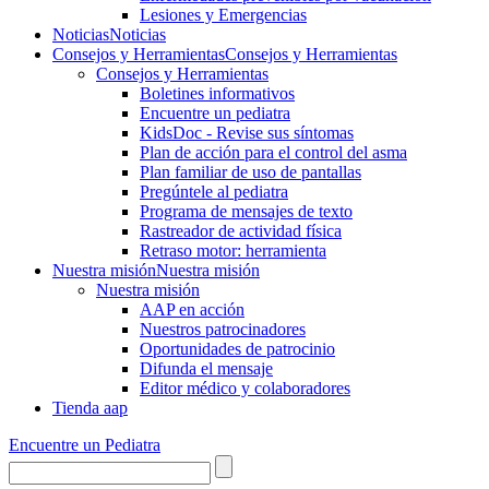
Lesiones y Emergencias
Noticias
Noticias
Consejos y Herramientas
Consejos y Herramientas
Consejos y Herramientas
Boletines informativos
Encuentre un pediatra
KidsDoc - Revise sus síntomas
Plan de acción para el control del asma
Plan familiar de uso de pantallas
Pregúntele al pediatra
Programa de mensajes de texto
Rastre​​ador de activida​d física
Retraso motor: herramienta
Nuestra misión
Nuestra misión
Nuestra misión
AAP en acción
Nuestros patrocinadores
Oportunidades de patrocinio
Difunda el mensaje
Editor médico y colaboradores
Tienda aap
Encuentre un Pediatra