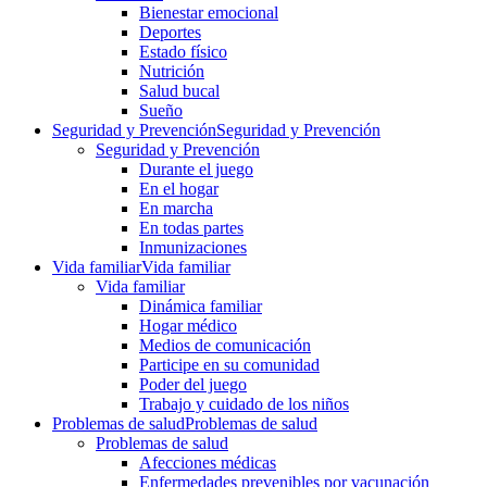
Bienestar emocional
Deportes
Estado físico
Nutrición
Salud bucal
Sueño
Seguridad y Prevención
Seguridad y Prevención
Seguridad y Prevención
Durante el juego
En el hogar
En marcha
En todas partes
Inmunizaciones
Vida familiar
Vida familiar
Vida familiar
Dinámica familiar
Hogar médico
Medios de comunicación
Participe en su comunidad
Poder del juego
Trabajo y cuidado de los niños
Problemas de salud
Problemas de salud
Problemas de salud
Afecciones médicas
Enfermedades prevenibles por vacunación