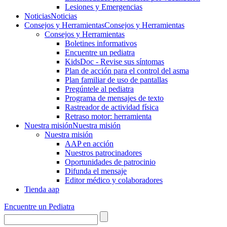
Lesiones y Emergencias
Noticias
Noticias
Consejos y Herramientas
Consejos y Herramientas
Consejos y Herramientas
Boletines informativos
Encuentre un pediatra
KidsDoc - Revise sus síntomas
Plan de acción para el control del asma
Plan familiar de uso de pantallas
Pregúntele al pediatra
Programa de mensajes de texto
Rastre​​ador de activida​d física
Retraso motor: herramienta
Nuestra misión
Nuestra misión
Nuestra misión
AAP en acción
Nuestros patrocinadores
Oportunidades de patrocinio
Difunda el mensaje
Editor médico y colaboradores
Tienda aap
Encuentre un Pediatra