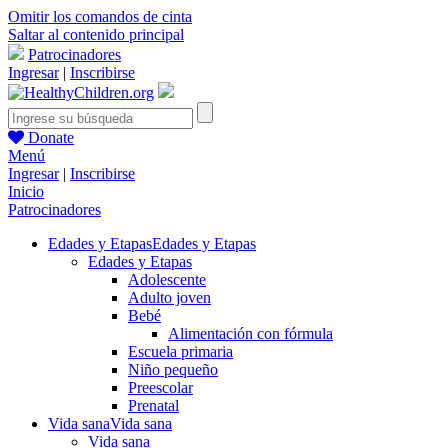
Omitir los comandos de cinta
Saltar al contenido principal
Patrocinadores
Ingresar
|
Inscribirse
Donate
Menú
Ingresar
|
Inscribirse
Inicio
Patrocinadores
Edades y Etapas
Edades y Etapas
Edades y Etapas
Adolescente
Adulto joven
Bebé
Alimentación con fórmula
Escuela primaria
Niño pequeño
Preescolar
Prenatal
Vida sana
Vida sana
Vida sana