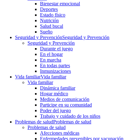
Bienestar emocional
Deportes
Estado físico
Nutrición
Salud bucal
Sueño
Seguridad y Prevención
Seguridad y Prevención
Seguridad y Prevención
Durante el juego
En el hogar
En marcha
En todas partes
Inmunizaciones
Vida familiar
Vida familiar
Vida familiar
Dinámica familiar
Hogar médico
Medios de comunicación
Participe en su comunidad
Poder del juego
Trabajo y cuidado de los niños
Problemas de salud
Problemas de salud
Problemas de salud
Afecciones médicas
Enfermedades prevenibles por vacunación