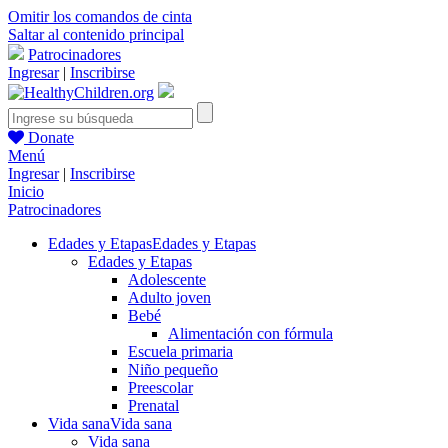
Omitir los comandos de cinta
Saltar al contenido principal
Patrocinadores
Ingresar
|
Inscribirse
Donate
Menú
Ingresar
|
Inscribirse
Inicio
Patrocinadores
Edades y Etapas
Edades y Etapas
Edades y Etapas
Adolescente
Adulto joven
Bebé
Alimentación con fórmula
Escuela primaria
Niño pequeño
Preescolar
Prenatal
Vida sana
Vida sana
Vida sana