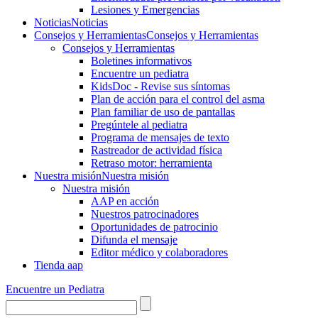
Lesiones y Emergencias
Noticias
Noticias
Consejos y Herramientas
Consejos y Herramientas
Consejos y Herramientas
Boletines informativos
Encuentre un pediatra
KidsDoc - Revise sus síntomas
Plan de acción para el control del asma
Plan familiar de uso de pantallas
Pregúntele al pediatra
Programa de mensajes de texto
Rastre​​ador de activida​d física
Retraso motor: herramienta
Nuestra misión
Nuestra misión
Nuestra misión
AAP en acción
Nuestros patrocinadores
Oportunidades de patrocinio
Difunda el mensaje
Editor médico y colaboradores
Tienda aap
Encuentre un Pediatra