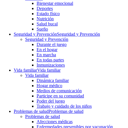
Bienestar emocional
Deportes
Estado físico
Nutrición
Salud bucal
Sueño
Seguridad y Prevención
Seguridad y Prevención
Seguridad y Prevención
Durante el juego
En el hogar
En marcha
En todas partes
Inmunizaciones
Vida familiar
Vida familiar
Vida familiar
Dinámica familiar
Hogar médico
Medios de comunicación
Participe en su comunidad
Poder del juego
Trabajo y cuidado de los niños
Problemas de salud
Problemas de salud
Problemas de salud
Afecciones médicas
Enfermedades prevenibles por vacunación