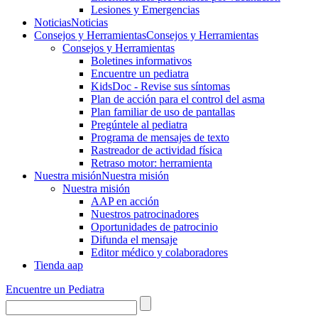
Lesiones y Emergencias
Noticias
Noticias
Consejos y Herramientas
Consejos y Herramientas
Consejos y Herramientas
Boletines informativos
Encuentre un pediatra
KidsDoc - Revise sus síntomas
Plan de acción para el control del asma
Plan familiar de uso de pantallas
Pregúntele al pediatra
Programa de mensajes de texto
Rastre​​ador de activida​d física
Retraso motor: herramienta
Nuestra misión
Nuestra misión
Nuestra misión
AAP en acción
Nuestros patrocinadores
Oportunidades de patrocinio
Difunda el mensaje
Editor médico y colaboradores
Tienda aap
Encuentre un Pediatra