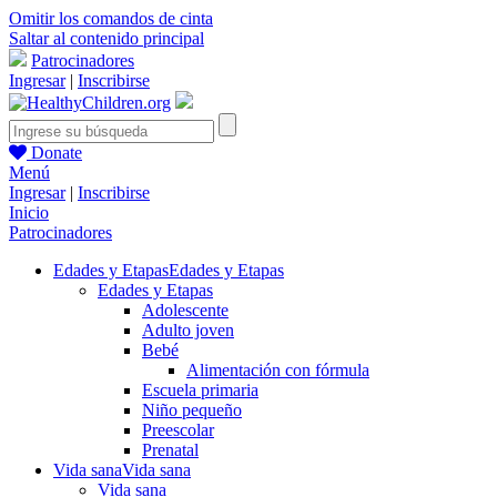
Omitir los comandos de cinta
Saltar al contenido principal
Patrocinadores
Ingresar
|
Inscribirse
Donate
Menú
Ingresar
|
Inscribirse
Inicio
Patrocinadores
Edades y Etapas
Edades y Etapas
Edades y Etapas
Adolescente
Adulto joven
Bebé
Alimentación con fórmula
Escuela primaria
Niño pequeño
Preescolar
Prenatal
Vida sana
Vida sana
Vida sana