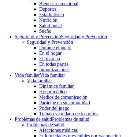
Bienestar emocional
Deportes
Estado físico
Nutrición
Salud bucal
Sueño
Seguridad y Prevención
Seguridad y Prevención
Seguridad y Prevención
Durante el juego
En el hogar
En marcha
En todas partes
Inmunizaciones
Vida familiar
Vida familiar
Vida familiar
Dinámica familiar
Hogar médico
Medios de comunicación
Participe en su comunidad
Poder del juego
Trabajo y cuidado de los niños
Problemas de salud
Problemas de salud
Problemas de salud
Afecciones médicas
Enfermedades prevenibles por vacunación