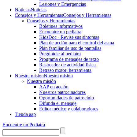
Lesiones y Emergencias
Noticias
Noticias
Consejos y Herramientas
Consejos y Herramientas
Consejos y Herramientas
Boletines informativos
Encuentre un pediatra
KidsDoc - Revise sus síntomas
Plan de acción para el control del asma
Plan familiar de uso de pantallas
Pregúntele al pediatra
Programa de mensajes de texto
Rastre​​ador de activida​d física
Retraso motor: herramienta
Nuestra misión
Nuestra misión
Nuestra misión
AAP en acción
Nuestros patrocinadores
Oportunidades de patrocinio
Difunda el mensaje
Editor médico y colaboradores
Tienda aap
Encuentre un Pediatra