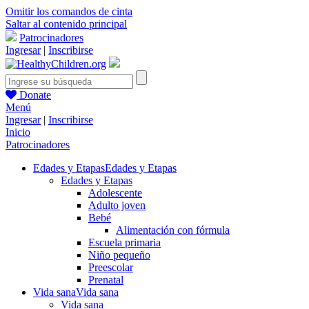
Omitir los comandos de cinta
Saltar al contenido principal
Patrocinadores
Ingresar
|
Inscribirse
Donate
Menú
Ingresar
|
Inscribirse
Inicio
Patrocinadores
Edades y Etapas
Edades y Etapas
Edades y Etapas
Adolescente
Adulto joven
Bebé
Alimentación con fórmula
Escuela primaria
Niño pequeño
Preescolar
Prenatal
Vida sana
Vida sana
Vida sana