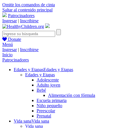
Omitir los comandos de cinta
Saltar al contenido principal
Patrocinadores
Ingresar
|
Inscribirse
Donate
Menú
Ingresar
|
Inscribirse
Inicio
Patrocinadores
Edades y Etapas
Edades y Etapas
Edades y Etapas
Adolescente
Adulto joven
Bebé
Alimentación con fórmula
Escuela primaria
Niño pequeño
Preescolar
Prenatal
Vida sana
Vida sana
Vida sana