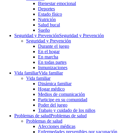
Bienestar emocional
Deportes
Estado físico
Nutrición
Salud bucal
Sueño
Seguridad y Prevención
Seguridad y Prevención
Seguridad y Prevención
Durante el juego
En el hogar
En marcha
En todas partes
Inmunizaciones
Vida familiar
Vida familiar
Vida familiar
Dinámica familiar
Hogar médico
Medios de comunicación
Participe en su comunidad
Poder del juego
Trabajo y cuidado de los niños
Problemas de salud
Problemas de salud
Problemas de salud
Afecciones médicas
Enfermedades prevenibles por vacunación