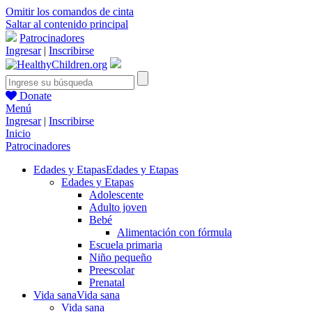
Omitir los comandos de cinta
Saltar al contenido principal
Patrocinadores
Ingresar
|
Inscribirse
Donate
Menú
Ingresar
|
Inscribirse
Inicio
Patrocinadores
Edades y Etapas
Edades y Etapas
Edades y Etapas
Adolescente
Adulto joven
Bebé
Alimentación con fórmula
Escuela primaria
Niño pequeño
Preescolar
Prenatal
Vida sana
Vida sana
Vida sana