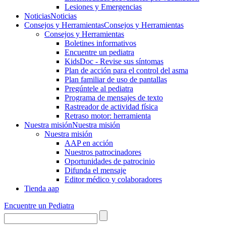
Lesiones y Emergencias
Noticias
Noticias
Consejos y Herramientas
Consejos y Herramientas
Consejos y Herramientas
Boletines informativos
Encuentre un pediatra
KidsDoc - Revise sus síntomas
Plan de acción para el control del asma
Plan familiar de uso de pantallas
Pregúntele al pediatra
Programa de mensajes de texto
Rastre​​ador de activida​d física
Retraso motor: herramienta
Nuestra misión
Nuestra misión
Nuestra misión
AAP en acción
Nuestros patrocinadores
Oportunidades de patrocinio
Difunda el mensaje
Editor médico y colaboradores
Tienda aap
Encuentre un Pediatra