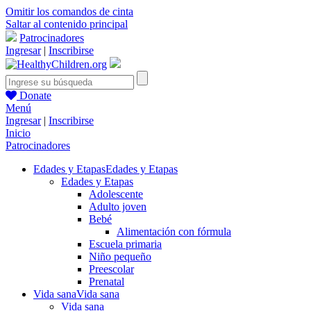
Omitir los comandos de cinta
Saltar al contenido principal
Patrocinadores
Ingresar
|
Inscribirse
Donate
Menú
Ingresar
|
Inscribirse
Inicio
Patrocinadores
Edades y Etapas
Edades y Etapas
Edades y Etapas
Adolescente
Adulto joven
Bebé
Alimentación con fórmula
Escuela primaria
Niño pequeño
Preescolar
Prenatal
Vida sana
Vida sana
Vida sana