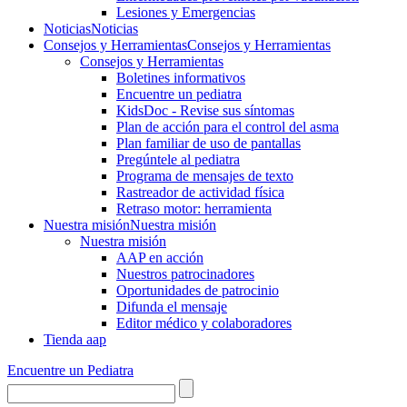
Lesiones y Emergencias
Noticias
Noticias
Consejos y Herramientas
Consejos y Herramientas
Consejos y Herramientas
Boletines informativos
Encuentre un pediatra
KidsDoc - Revise sus síntomas
Plan de acción para el control del asma
Plan familiar de uso de pantallas
Pregúntele al pediatra
Programa de mensajes de texto
Rastre​​ador de activida​d física
Retraso motor: herramienta
Nuestra misión
Nuestra misión
Nuestra misión
AAP en acción
Nuestros patrocinadores
Oportunidades de patrocinio
Difunda el mensaje
Editor médico y colaboradores
Tienda aap
Encuentre un Pediatra