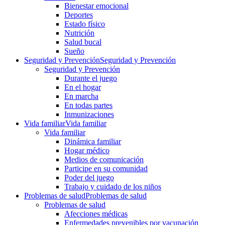
Bienestar emocional
Deportes
Estado físico
Nutrición
Salud bucal
Sueño
Seguridad y Prevención
Seguridad y Prevención
Seguridad y Prevención
Durante el juego
En el hogar
En marcha
En todas partes
Inmunizaciones
Vida familiar
Vida familiar
Vida familiar
Dinámica familiar
Hogar médico
Medios de comunicación
Participe en su comunidad
Poder del juego
Trabajo y cuidado de los niños
Problemas de salud
Problemas de salud
Problemas de salud
Afecciones médicas
Enfermedades prevenibles por vacunación