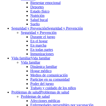
Bienestar emocional
Deportes
Estado físico
Nutrición
Salud bucal
Sueño
Seguridad y Prevención
Seguridad y Prevención
Seguridad y Prevención
Durante el juego
En el hogar
En marcha
En todas partes
Inmunizaciones
Vida familiar
Vida familiar
Vida familiar
Dinámica familiar
Hogar médico
Medios de comunicación
Participe en su comunidad
Poder del juego
Trabajo y cuidado de los niños
Problemas de salud
Problemas de salud
Problemas de salud
Afecciones médicas
Enfermedades prevenibles por vacunación