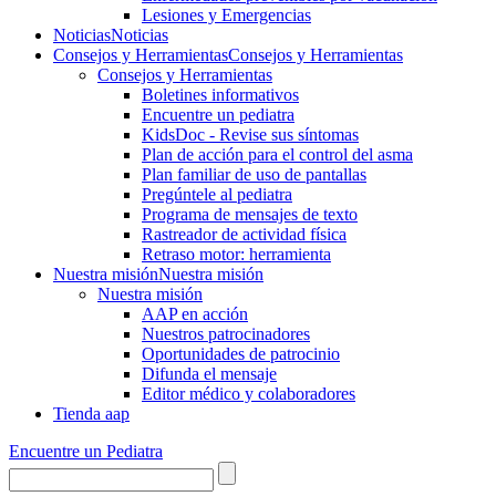
Lesiones y Emergencias
Noticias
Noticias
Consejos y Herramientas
Consejos y Herramientas
Consejos y Herramientas
Boletines informativos
Encuentre un pediatra
KidsDoc - Revise sus síntomas
Plan de acción para el control del asma
Plan familiar de uso de pantallas
Pregúntele al pediatra
Programa de mensajes de texto
Rastre​​ador de activida​d física
Retraso motor: herramienta
Nuestra misión
Nuestra misión
Nuestra misión
AAP en acción
Nuestros patrocinadores
Oportunidades de patrocinio
Difunda el mensaje
Editor médico y colaboradores
Tienda aap
Encuentre un Pediatra