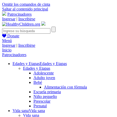
Omitir los comandos de cinta
Saltar al contenido principal
Patrocinadores
Ingresar
|
Inscribirse
Donate
Menú
Ingresar
|
Inscribirse
Inicio
Patrocinadores
Edades y Etapas
Edades y Etapas
Edades y Etapas
Adolescente
Adulto joven
Bebé
Alimentación con fórmula
Escuela primaria
Niño pequeño
Preescolar
Prenatal
Vida sana
Vida sana
Vida sana