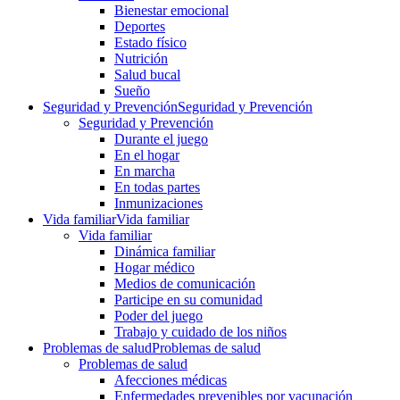
Bienestar emocional
Deportes
Estado físico
Nutrición
Salud bucal
Sueño
Seguridad y Prevención
Seguridad y Prevención
Seguridad y Prevención
Durante el juego
En el hogar
En marcha
En todas partes
Inmunizaciones
Vida familiar
Vida familiar
Vida familiar
Dinámica familiar
Hogar médico
Medios de comunicación
Participe en su comunidad
Poder del juego
Trabajo y cuidado de los niños
Problemas de salud
Problemas de salud
Problemas de salud
Afecciones médicas
Enfermedades prevenibles por vacunación