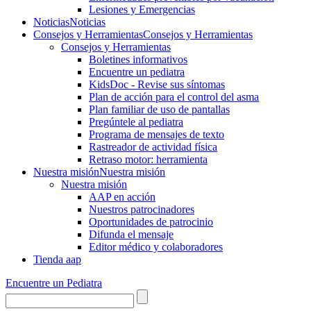
Lesiones y Emergencias
Noticias
Noticias
Consejos y Herramientas
Consejos y Herramientas
Consejos y Herramientas
Boletines informativos
Encuentre un pediatra
KidsDoc - Revise sus síntomas
Plan de acción para el control del asma
Plan familiar de uso de pantallas
Pregúntele al pediatra
Programa de mensajes de texto
Rastre​​ador de activida​d física
Retraso motor: herramienta
Nuestra misión
Nuestra misión
Nuestra misión
AAP en acción
Nuestros patrocinadores
Oportunidades de patrocinio
Difunda el mensaje
Editor médico y colaboradores
Tienda aap
Encuentre un Pediatra