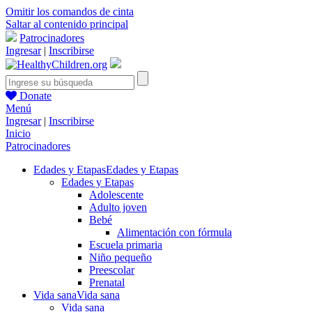
Omitir los comandos de cinta
Saltar al contenido principal
Patrocinadores
Ingresar
|
Inscribirse
Donate
Menú
Ingresar
|
Inscribirse
Inicio
Patrocinadores
Edades y Etapas
Edades y Etapas
Edades y Etapas
Adolescente
Adulto joven
Bebé
Alimentación con fórmula
Escuela primaria
Niño pequeño
Preescolar
Prenatal
Vida sana
Vida sana
Vida sana