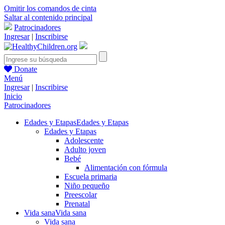
Omitir los comandos de cinta
Saltar al contenido principal
Patrocinadores
Ingresar
|
Inscribirse
Donate
Menú
Ingresar
|
Inscribirse
Inicio
Patrocinadores
Edades y Etapas
Edades y Etapas
Edades y Etapas
Adolescente
Adulto joven
Bebé
Alimentación con fórmula
Escuela primaria
Niño pequeño
Preescolar
Prenatal
Vida sana
Vida sana
Vida sana