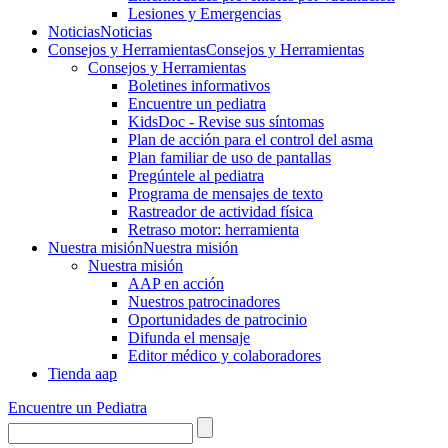
Lesiones y Emergencias
Noticias
Noticias
Consejos y Herramientas
Consejos y Herramientas
Consejos y Herramientas
Boletines informativos
Encuentre un pediatra
KidsDoc - Revise sus síntomas
Plan de acción para el control del asma
Plan familiar de uso de pantallas
Pregúntele al pediatra
Programa de mensajes de texto
Rastre​​ador de activida​d física
Retraso motor: herramienta
Nuestra misión
Nuestra misión
Nuestra misión
AAP en acción
Nuestros patrocinadores
Oportunidades de patrocinio
Difunda el mensaje
Editor médico y colaboradores
Tienda aap
Encuentre un Pediatra