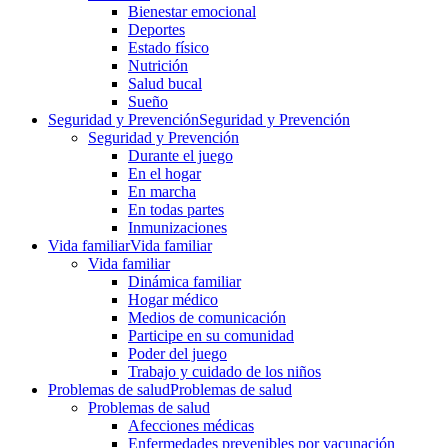
Bienestar emocional
Deportes
Estado físico
Nutrición
Salud bucal
Sueño
Seguridad y Prevención
Seguridad y Prevención
Seguridad y Prevención
Durante el juego
En el hogar
En marcha
En todas partes
Inmunizaciones
Vida familiar
Vida familiar
Vida familiar
Dinámica familiar
Hogar médico
Medios de comunicación
Participe en su comunidad
Poder del juego
Trabajo y cuidado de los niños
Problemas de salud
Problemas de salud
Problemas de salud
Afecciones médicas
Enfermedades prevenibles por vacunación