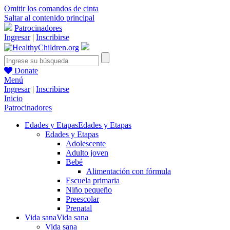
Omitir los comandos de cinta
Saltar al contenido principal
Patrocinadores
Ingresar
|
Inscribirse
Donate
Menú
Ingresar
|
Inscribirse
Inicio
Patrocinadores
Edades y Etapas
Edades y Etapas
Edades y Etapas
Adolescente
Adulto joven
Bebé
Alimentación con fórmula
Escuela primaria
Niño pequeño
Preescolar
Prenatal
Vida sana
Vida sana
Vida sana