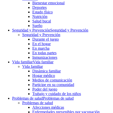
Bienestar emocional
Deportes
Estado físico
Nutrición
Salud bucal
Sueño
Seguridad y Prevención
Seguridad y Prevención
Seguridad y Prevención
Durante el juego
En el hogar
En marcha
En todas partes
Inmunizaciones
Vida familiar
Vida familiar
Vida familiar
Dinámica familiar
Hogar médico
Medios de comunicación
Participe en su comunidad
Poder del juego
Trabajo y cuidado de los niños
Problemas de salud
Problemas de salud
Problemas de salud
Afecciones médicas
Enfermedades prevenibles por vacunación