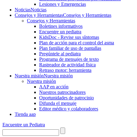
Lesiones y Emergencias
Noticias
Noticias
Consejos y Herramientas
Consejos y Herramientas
Consejos y Herramientas
Boletines informativos
Encuentre un pediatra
KidsDoc - Revise sus síntomas
Plan de acción para el control del asma
Plan familiar de uso de pantallas
Pregúntele al pediatra
Programa de mensajes de texto
Rastre​​ador de activida​d física
Retraso motor: herramienta
Nuestra misión
Nuestra misión
Nuestra misión
AAP en acción
Nuestros patrocinadores
Oportunidades de patrocinio
Difunda el mensaje
Editor médico y colaboradores
Tienda aap
Encuentre un Pediatra