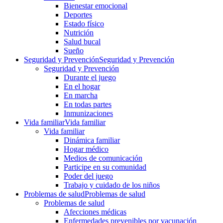
Bienestar emocional
Deportes
Estado físico
Nutrición
Salud bucal
Sueño
Seguridad y Prevención
Seguridad y Prevención
Seguridad y Prevención
Durante el juego
En el hogar
En marcha
En todas partes
Inmunizaciones
Vida familiar
Vida familiar
Vida familiar
Dinámica familiar
Hogar médico
Medios de comunicación
Participe en su comunidad
Poder del juego
Trabajo y cuidado de los niños
Problemas de salud
Problemas de salud
Problemas de salud
Afecciones médicas
Enfermedades prevenibles por vacunación