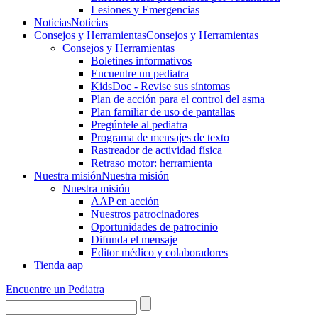
Lesiones y Emergencias
Noticias
Noticias
Consejos y Herramientas
Consejos y Herramientas
Consejos y Herramientas
Boletines informativos
Encuentre un pediatra
KidsDoc - Revise sus síntomas
Plan de acción para el control del asma
Plan familiar de uso de pantallas
Pregúntele al pediatra
Programa de mensajes de texto
Rastre​​ador de activida​d física
Retraso motor: herramienta
Nuestra misión
Nuestra misión
Nuestra misión
AAP en acción
Nuestros patrocinadores
Oportunidades de patrocinio
Difunda el mensaje
Editor médico y colaboradores
Tienda aap
Encuentre un Pediatra