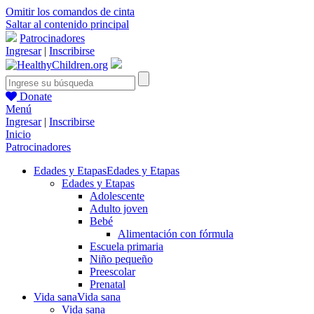
Omitir los comandos de cinta
Saltar al contenido principal
Patrocinadores
Ingresar
|
Inscribirse
Donate
Menú
Ingresar
|
Inscribirse
Inicio
Patrocinadores
Edades y Etapas
Edades y Etapas
Edades y Etapas
Adolescente
Adulto joven
Bebé
Alimentación con fórmula
Escuela primaria
Niño pequeño
Preescolar
Prenatal
Vida sana
Vida sana
Vida sana