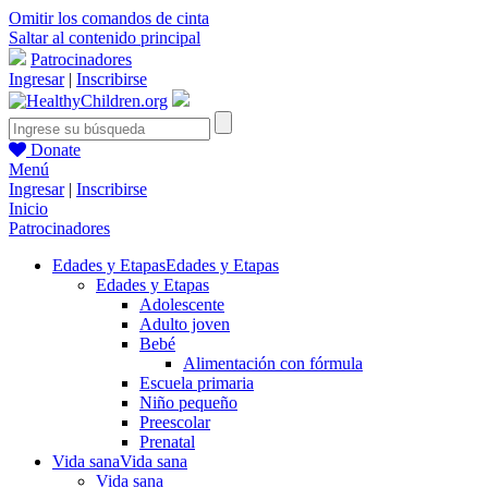
Omitir los comandos de cinta
Saltar al contenido principal
Patrocinadores
Ingresar
|
Inscribirse
Donate
Menú
Ingresar
|
Inscribirse
Inicio
Patrocinadores
Edades y Etapas
Edades y Etapas
Edades y Etapas
Adolescente
Adulto joven
Bebé
Alimentación con fórmula
Escuela primaria
Niño pequeño
Preescolar
Prenatal
Vida sana
Vida sana
Vida sana