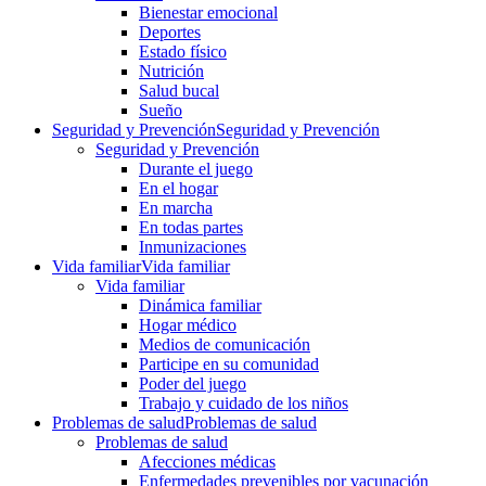
Bienestar emocional
Deportes
Estado físico
Nutrición
Salud bucal
Sueño
Seguridad y Prevención
Seguridad y Prevención
Seguridad y Prevención
Durante el juego
En el hogar
En marcha
En todas partes
Inmunizaciones
Vida familiar
Vida familiar
Vida familiar
Dinámica familiar
Hogar médico
Medios de comunicación
Participe en su comunidad
Poder del juego
Trabajo y cuidado de los niños
Problemas de salud
Problemas de salud
Problemas de salud
Afecciones médicas
Enfermedades prevenibles por vacunación