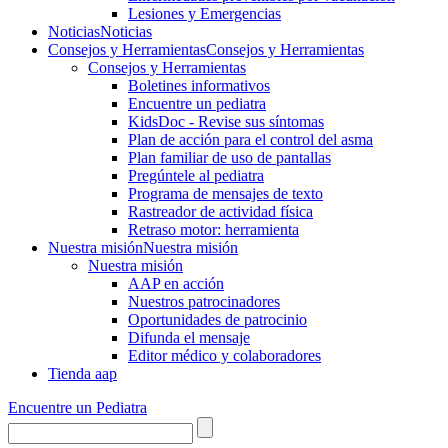
Lesiones y Emergencias
Noticias
Noticias
Consejos y Herramientas
Consejos y Herramientas
Consejos y Herramientas
Boletines informativos
Encuentre un pediatra
KidsDoc - Revise sus síntomas
Plan de acción para el control del asma
Plan familiar de uso de pantallas
Pregúntele al pediatra
Programa de mensajes de texto
Rastre​​ador de activida​d física
Retraso motor: herramienta
Nuestra misión
Nuestra misión
Nuestra misión
AAP en acción
Nuestros patrocinadores
Oportunidades de patrocinio
Difunda el mensaje
Editor médico y colaboradores
Tienda aap
Encuentre un Pediatra