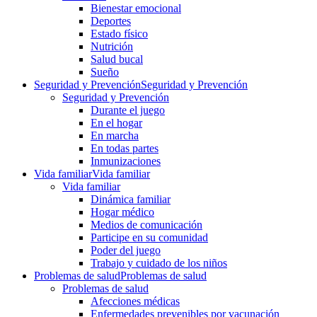
Bienestar emocional
Deportes
Estado físico
Nutrición
Salud bucal
Sueño
Seguridad y Prevención
Seguridad y Prevención
Seguridad y Prevención
Durante el juego
En el hogar
En marcha
En todas partes
Inmunizaciones
Vida familiar
Vida familiar
Vida familiar
Dinámica familiar
Hogar médico
Medios de comunicación
Participe en su comunidad
Poder del juego
Trabajo y cuidado de los niños
Problemas de salud
Problemas de salud
Problemas de salud
Afecciones médicas
Enfermedades prevenibles por vacunación