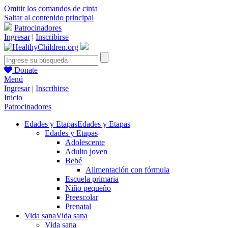
Omitir los comandos de cinta
Saltar al contenido principal
Patrocinadores
Ingresar
|
Inscribirse
Donate
Menú
Ingresar
|
Inscribirse
Inicio
Patrocinadores
Edades y Etapas
Edades y Etapas
Edades y Etapas
Adolescente
Adulto joven
Bebé
Alimentación con fórmula
Escuela primaria
Niño pequeño
Preescolar
Prenatal
Vida sana
Vida sana
Vida sana