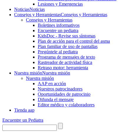
Lesiones y Emergencias
Noticias
Noticias
Consejos y Herramientas
Consejos y Herramientas
Consejos y Herramientas
Boletines informativos
Encuentre un pediatra
KidsDoc - Revise sus síntomas
Plan de acción para el control del asma
Plan familiar de uso de pantallas
Pregúntele al pediatra
Programa de mensajes de texto
Rastre​​ador de activida​d física
Retraso motor: herramienta
Nuestra misión
Nuestra misión
Nuestra misión
AAP en acción
Nuestros patrocinadores
Oportunidades de patrocinio
Difunda el mensaje
Editor médico y colaboradores
Tienda aap
Encuentre un Pediatra