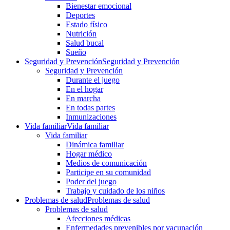
Bienestar emocional
Deportes
Estado físico
Nutrición
Salud bucal
Sueño
Seguridad y Prevención
Seguridad y Prevención
Seguridad y Prevención
Durante el juego
En el hogar
En marcha
En todas partes
Inmunizaciones
Vida familiar
Vida familiar
Vida familiar
Dinámica familiar
Hogar médico
Medios de comunicación
Participe en su comunidad
Poder del juego
Trabajo y cuidado de los niños
Problemas de salud
Problemas de salud
Problemas de salud
Afecciones médicas
Enfermedades prevenibles por vacunación