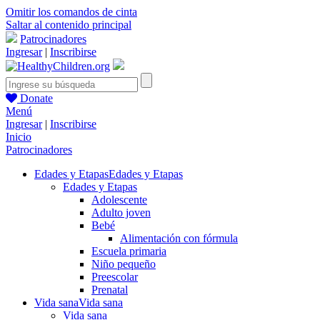
Omitir los comandos de cinta
Saltar al contenido principal
Patrocinadores
Ingresar
|
Inscribirse
Donate
Menú
Ingresar
|
Inscribirse
Inicio
Patrocinadores
Edades y Etapas
Edades y Etapas
Edades y Etapas
Adolescente
Adulto joven
Bebé
Alimentación con fórmula
Escuela primaria
Niño pequeño
Preescolar
Prenatal
Vida sana
Vida sana
Vida sana