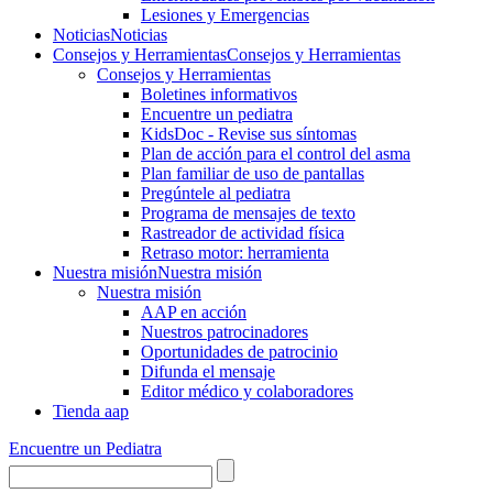
Lesiones y Emergencias
Noticias
Noticias
Consejos y Herramientas
Consejos y Herramientas
Consejos y Herramientas
Boletines informativos
Encuentre un pediatra
KidsDoc - Revise sus síntomas
Plan de acción para el control del asma
Plan familiar de uso de pantallas
Pregúntele al pediatra
Programa de mensajes de texto
Rastre​​ador de activida​d física
Retraso motor: herramienta
Nuestra misión
Nuestra misión
Nuestra misión
AAP en acción
Nuestros patrocinadores
Oportunidades de patrocinio
Difunda el mensaje
Editor médico y colaboradores
Tienda aap
Encuentre un Pediatra