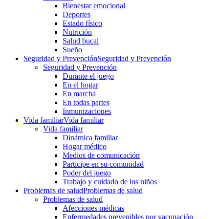
Bienestar emocional
Deportes
Estado físico
Nutrición
Salud bucal
Sueño
Seguridad y Prevención
Seguridad y Prevención
Seguridad y Prevención
Durante el juego
En el hogar
En marcha
En todas partes
Inmunizaciones
Vida familiar
Vida familiar
Vida familiar
Dinámica familiar
Hogar médico
Medios de comunicación
Participe en su comunidad
Poder del juego
Trabajo y cuidado de los niños
Problemas de salud
Problemas de salud
Problemas de salud
Afecciones médicas
Enfermedades prevenibles por vacunación