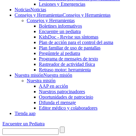
Lesiones y Emergencias
Noticias
Noticias
Consejos y Herramientas
Consejos y Herramientas
Consejos y Herramientas
Boletines informativos
Encuentre un pediatra
KidsDoc - Revise sus síntomas
Plan de acción para el control del asma
Plan familiar de uso de pantallas
Pregúntele al pediatra
Programa de mensajes de texto
Rastre​​ador de activida​d física
Retraso motor: herramienta
Nuestra misión
Nuestra misión
Nuestra misión
AAP en acción
Nuestros patrocinadores
Oportunidades de patrocinio
Difunda el mensaje
Editor médico y colaboradores
Tienda aap
Encuentre un Pediatra