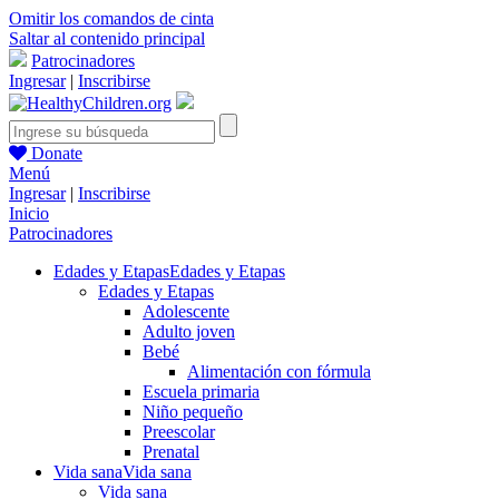
Omitir los comandos de cinta
Saltar al contenido principal
Patrocinadores
Ingresar
|
Inscribirse
Donate
Menú
Ingresar
|
Inscribirse
Inicio
Patrocinadores
Edades y Etapas
Edades y Etapas
Edades y Etapas
Adolescente
Adulto joven
Bebé
Alimentación con fórmula
Escuela primaria
Niño pequeño
Preescolar
Prenatal
Vida sana
Vida sana
Vida sana