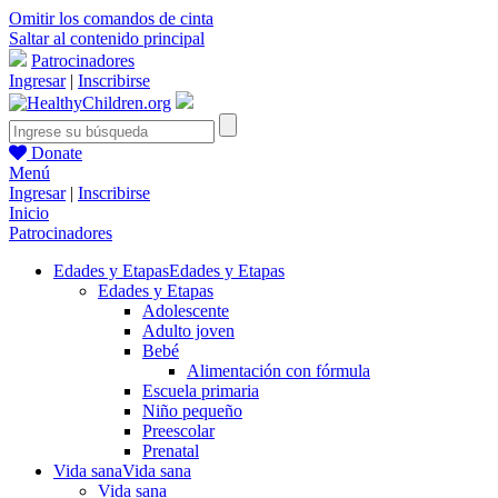
Omitir los comandos de cinta
Saltar al contenido principal
Patrocinadores
Ingresar
|
Inscribirse
Donate
Menú
Ingresar
|
Inscribirse
Inicio
Patrocinadores
Edades y Etapas
Edades y Etapas
Edades y Etapas
Adolescente
Adulto joven
Bebé
Alimentación con fórmula
Escuela primaria
Niño pequeño
Preescolar
Prenatal
Vida sana
Vida sana
Vida sana