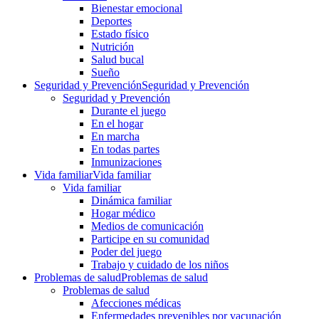
Bienestar emocional
Deportes
Estado físico
Nutrición
Salud bucal
Sueño
Seguridad y Prevención
Seguridad y Prevención
Seguridad y Prevención
Durante el juego
En el hogar
En marcha
En todas partes
Inmunizaciones
Vida familiar
Vida familiar
Vida familiar
Dinámica familiar
Hogar médico
Medios de comunicación
Participe en su comunidad
Poder del juego
Trabajo y cuidado de los niños
Problemas de salud
Problemas de salud
Problemas de salud
Afecciones médicas
Enfermedades prevenibles por vacunación