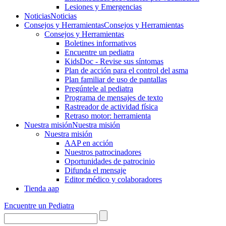
Lesiones y Emergencias
Noticias
Noticias
Consejos y Herramientas
Consejos y Herramientas
Consejos y Herramientas
Boletines informativos
Encuentre un pediatra
KidsDoc - Revise sus síntomas
Plan de acción para el control del asma
Plan familiar de uso de pantallas
Pregúntele al pediatra
Programa de mensajes de texto
Rastre​​ador de activida​d física
Retraso motor: herramienta
Nuestra misión
Nuestra misión
Nuestra misión
AAP en acción
Nuestros patrocinadores
Oportunidades de patrocinio
Difunda el mensaje
Editor médico y colaboradores
Tienda aap
Encuentre un Pediatra