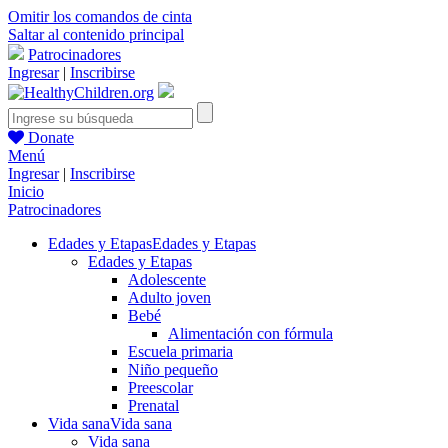
Omitir los comandos de cinta
Saltar al contenido principal
Patrocinadores
Ingresar
|
Inscribirse
Donate
Menú
Ingresar
|
Inscribirse
Inicio
Patrocinadores
Edades y Etapas
Edades y Etapas
Edades y Etapas
Adolescente
Adulto joven
Bebé
Alimentación con fórmula
Escuela primaria
Niño pequeño
Preescolar
Prenatal
Vida sana
Vida sana
Vida sana