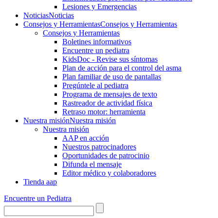
Lesiones y Emergencias
Noticias
Noticias
Consejos y Herramientas
Consejos y Herramientas
Consejos y Herramientas
Boletines informativos
Encuentre un pediatra
KidsDoc - Revise sus síntomas
Plan de acción para el control del asma
Plan familiar de uso de pantallas
Pregúntele al pediatra
Programa de mensajes de texto
Rastre​​ador de activida​d física
Retraso motor: herramienta
Nuestra misión
Nuestra misión
Nuestra misión
AAP en acción
Nuestros patrocinadores
Oportunidades de patrocinio
Difunda el mensaje
Editor médico y colaboradores
Tienda aap
Encuentre un Pediatra