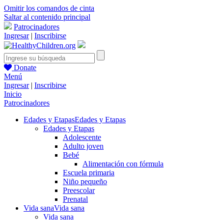
Omitir los comandos de cinta
Saltar al contenido principal
Patrocinadores
Ingresar
|
Inscribirse
Donate
Menú
Ingresar
|
Inscribirse
Inicio
Patrocinadores
Edades y Etapas
Edades y Etapas
Edades y Etapas
Adolescente
Adulto joven
Bebé
Alimentación con fórmula
Escuela primaria
Niño pequeño
Preescolar
Prenatal
Vida sana
Vida sana
Vida sana