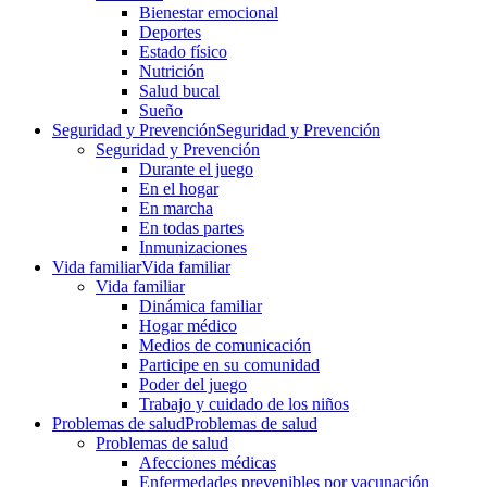
Bienestar emocional
Deportes
Estado físico
Nutrición
Salud bucal
Sueño
Seguridad y Prevención
Seguridad y Prevención
Seguridad y Prevención
Durante el juego
En el hogar
En marcha
En todas partes
Inmunizaciones
Vida familiar
Vida familiar
Vida familiar
Dinámica familiar
Hogar médico
Medios de comunicación
Participe en su comunidad
Poder del juego
Trabajo y cuidado de los niños
Problemas de salud
Problemas de salud
Problemas de salud
Afecciones médicas
Enfermedades prevenibles por vacunación