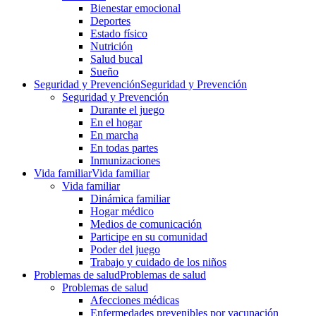
Bienestar emocional
Deportes
Estado físico
Nutrición
Salud bucal
Sueño
Seguridad y Prevención
Seguridad y Prevención
Seguridad y Prevención
Durante el juego
En el hogar
En marcha
En todas partes
Inmunizaciones
Vida familiar
Vida familiar
Vida familiar
Dinámica familiar
Hogar médico
Medios de comunicación
Participe en su comunidad
Poder del juego
Trabajo y cuidado de los niños
Problemas de salud
Problemas de salud
Problemas de salud
Afecciones médicas
Enfermedades prevenibles por vacunación