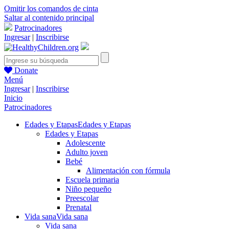
Omitir los comandos de cinta
Saltar al contenido principal
Patrocinadores
Ingresar
|
Inscribirse
Donate
Menú
Ingresar
|
Inscribirse
Inicio
Patrocinadores
Edades y Etapas
Edades y Etapas
Edades y Etapas
Adolescente
Adulto joven
Bebé
Alimentación con fórmula
Escuela primaria
Niño pequeño
Preescolar
Prenatal
Vida sana
Vida sana
Vida sana