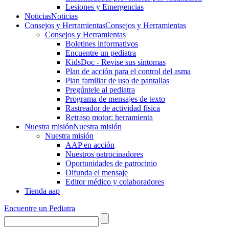
Lesiones y Emergencias
Noticias
Noticias
Consejos y Herramientas
Consejos y Herramientas
Consejos y Herramientas
Boletines informativos
Encuentre un pediatra
KidsDoc - Revise sus síntomas
Plan de acción para el control del asma
Plan familiar de uso de pantallas
Pregúntele al pediatra
Programa de mensajes de texto
Rastre​​ador de activida​d física
Retraso motor: herramienta
Nuestra misión
Nuestra misión
Nuestra misión
AAP en acción
Nuestros patrocinadores
Oportunidades de patrocinio
Difunda el mensaje
Editor médico y colaboradores
Tienda aap
Encuentre un Pediatra