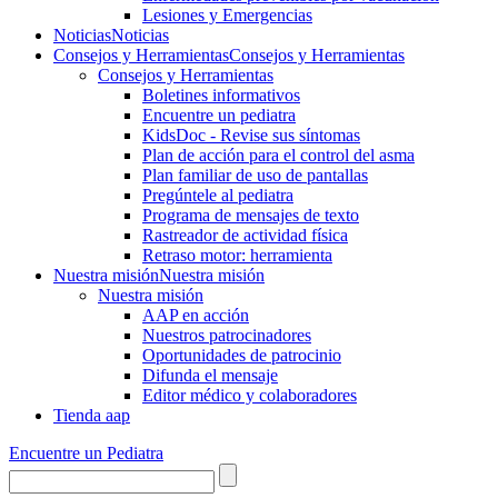
Lesiones y Emergencias
Noticias
Noticias
Consejos y Herramientas
Consejos y Herramientas
Consejos y Herramientas
Boletines informativos
Encuentre un pediatra
KidsDoc - Revise sus síntomas
Plan de acción para el control del asma
Plan familiar de uso de pantallas
Pregúntele al pediatra
Programa de mensajes de texto
Rastre​​ador de activida​d física
Retraso motor: herramienta
Nuestra misión
Nuestra misión
Nuestra misión
AAP en acción
Nuestros patrocinadores
Oportunidades de patrocinio
Difunda el mensaje
Editor médico y colaboradores
Tienda aap
Encuentre un Pediatra