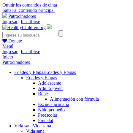
Omitir los comandos de cinta
Saltar al contenido principal
Patrocinadores
Ingresar
|
Inscribirse
Donate
Menú
Ingresar
|
Inscribirse
Inicio
Patrocinadores
Edades y Etapas
Edades y Etapas
Edades y Etapas
Adolescente
Adulto joven
Bebé
Alimentación con fórmula
Escuela primaria
Niño pequeño
Preescolar
Prenatal
Vida sana
Vida sana
Vida sana