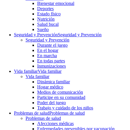
Bienestar emocional
Deportes
Estado físico
Nutrición
Salud bucal
Sueño
Seguridad y Prevención
Seguridad y Prevención
Seguridad y Prevención
Durante el juego
En el hogar
En marcha
En todas partes
Inmunizaciones
Vida familiar
Vida familiar
Vida familiar
Dinámica familiar
Hogar médico
Medios de comunicación
Participe en su comunidad
Poder del juego
Trabajo y cuidado de los niños
Problemas de salud
Problemas de salud
Problemas de salud
Afecciones médicas
Enfermedades prevenibles por vacunación