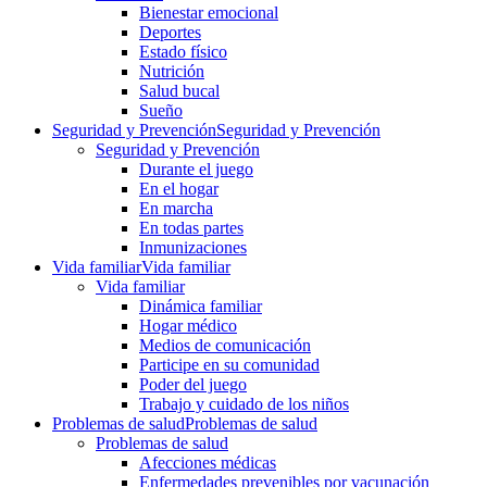
Bienestar emocional
Deportes
Estado físico
Nutrición
Salud bucal
Sueño
Seguridad y Prevención
Seguridad y Prevención
Seguridad y Prevención
Durante el juego
En el hogar
En marcha
En todas partes
Inmunizaciones
Vida familiar
Vida familiar
Vida familiar
Dinámica familiar
Hogar médico
Medios de comunicación
Participe en su comunidad
Poder del juego
Trabajo y cuidado de los niños
Problemas de salud
Problemas de salud
Problemas de salud
Afecciones médicas
Enfermedades prevenibles por vacunación