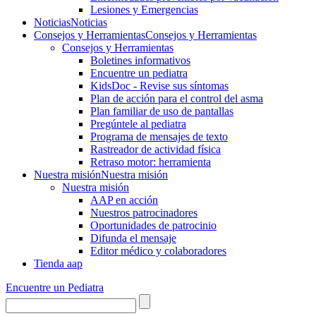
Lesiones y Emergencias
Noticias
Noticias
Consejos y Herramientas
Consejos y Herramientas
Consejos y Herramientas
Boletines informativos
Encuentre un pediatra
KidsDoc - Revise sus síntomas
Plan de acción para el control del asma
Plan familiar de uso de pantallas
Pregúntele al pediatra
Programa de mensajes de texto
Rastre​​ador de activida​d física
Retraso motor: herramienta
Nuestra misión
Nuestra misión
Nuestra misión
AAP en acción
Nuestros patrocinadores
Oportunidades de patrocinio
Difunda el mensaje
Editor médico y colaboradores
Tienda aap
Encuentre un Pediatra