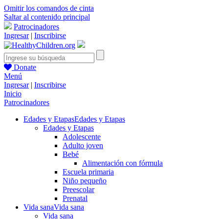
Omitir los comandos de cinta
Saltar al contenido principal
Patrocinadores
Ingresar
|
Inscribirse
Donate
Menú
Ingresar
|
Inscribirse
Inicio
Patrocinadores
Edades y Etapas
Edades y Etapas
Edades y Etapas
Adolescente
Adulto joven
Bebé
Alimentación con fórmula
Escuela primaria
Niño pequeño
Preescolar
Prenatal
Vida sana
Vida sana
Vida sana