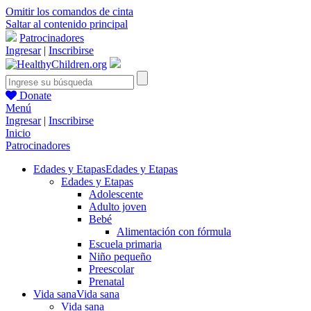
Omitir los comandos de cinta
Saltar al contenido principal
Patrocinadores
Ingresar
|
Inscribirse
Donate
Menú
Ingresar
|
Inscribirse
Inicio
Patrocinadores
Edades y Etapas
Edades y Etapas
Edades y Etapas
Adolescente
Adulto joven
Bebé
Alimentación con fórmula
Escuela primaria
Niño pequeño
Preescolar
Prenatal
Vida sana
Vida sana
Vida sana