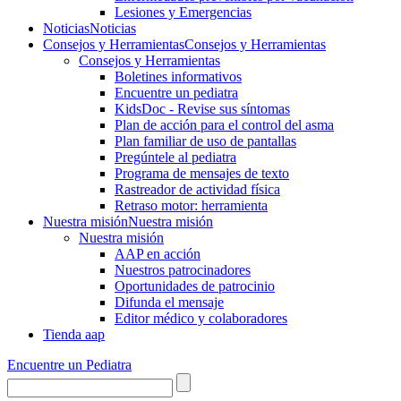
Lesiones y Emergencias
Noticias
Noticias
Consejos y Herramientas
Consejos y Herramientas
Consejos y Herramientas
Boletines informativos
Encuentre un pediatra
KidsDoc - Revise sus síntomas
Plan de acción para el control del asma
Plan familiar de uso de pantallas
Pregúntele al pediatra
Programa de mensajes de texto
Rastre​​ador de activida​d física
Retraso motor: herramienta
Nuestra misión
Nuestra misión
Nuestra misión
AAP en acción
Nuestros patrocinadores
Oportunidades de patrocinio
Difunda el mensaje
Editor médico y colaboradores
Tienda aap
Encuentre un Pediatra