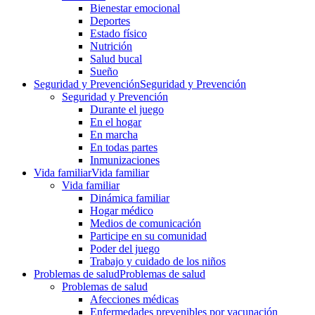
Bienestar emocional
Deportes
Estado físico
Nutrición
Salud bucal
Sueño
Seguridad y Prevención
Seguridad y Prevención
Seguridad y Prevención
Durante el juego
En el hogar
En marcha
En todas partes
Inmunizaciones
Vida familiar
Vida familiar
Vida familiar
Dinámica familiar
Hogar médico
Medios de comunicación
Participe en su comunidad
Poder del juego
Trabajo y cuidado de los niños
Problemas de salud
Problemas de salud
Problemas de salud
Afecciones médicas
Enfermedades prevenibles por vacunación