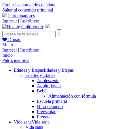
Omitir los comandos de cinta
Saltar al contenido principal
Patrocinadores
Ingresar
|
Inscribirse
Donate
Menú
Ingresar
|
Inscribirse
Inicio
Patrocinadores
Edades y Etapas
Edades y Etapas
Edades y Etapas
Adolescente
Adulto joven
Bebé
Alimentación con fórmula
Escuela primaria
Niño pequeño
Preescolar
Prenatal
Vida sana
Vida sana
Vida sana