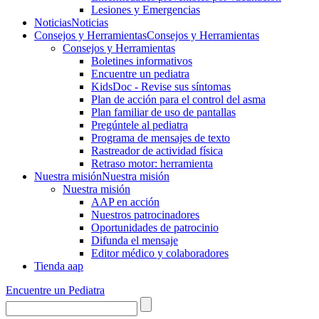
Lesiones y Emergencias
Noticias
Noticias
Consejos y Herramientas
Consejos y Herramientas
Consejos y Herramientas
Boletines informativos
Encuentre un pediatra
KidsDoc - Revise sus síntomas
Plan de acción para el control del asma
Plan familiar de uso de pantallas
Pregúntele al pediatra
Programa de mensajes de texto
Rastre​​ador de activida​d física
Retraso motor: herramienta
Nuestra misión
Nuestra misión
Nuestra misión
AAP en acción
Nuestros patrocinadores
Oportunidades de patrocinio
Difunda el mensaje
Editor médico y colaboradores
Tienda aap
Encuentre un Pediatra