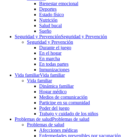
Bienestar emocional
Deportes
Estado físico
Nutrición
Salud bucal
Sueño
Seguridad y Prevención
Seguridad y Prevención
Seguridad y Prevención
Durante el juego
En el hogar
En marcha
En todas partes
Inmunizaciones
Vida familiar
Vida familiar
Vida familiar
Dinámica familiar
Hogar médico
Medios de comunicación
Participe en su comunidad
Poder del juego
Trabajo y cuidado de los niños
Problemas de salud
Problemas de salud
Problemas de salud
Afecciones médicas
Enfermedades prevenibles por vacunación