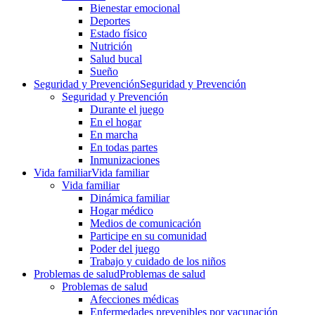
Bienestar emocional
Deportes
Estado físico
Nutrición
Salud bucal
Sueño
Seguridad y Prevención
Seguridad y Prevención
Seguridad y Prevención
Durante el juego
En el hogar
En marcha
En todas partes
Inmunizaciones
Vida familiar
Vida familiar
Vida familiar
Dinámica familiar
Hogar médico
Medios de comunicación
Participe en su comunidad
Poder del juego
Trabajo y cuidado de los niños
Problemas de salud
Problemas de salud
Problemas de salud
Afecciones médicas
Enfermedades prevenibles por vacunación