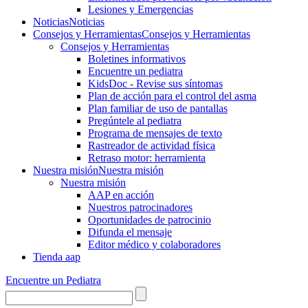
Lesiones y Emergencias
Noticias
Noticias
Consejos y Herramientas
Consejos y Herramientas
Consejos y Herramientas
Boletines informativos
Encuentre un pediatra
KidsDoc - Revise sus síntomas
Plan de acción para el control del asma
Plan familiar de uso de pantallas
Pregúntele al pediatra
Programa de mensajes de texto
Rastre​​ador de activida​d física
Retraso motor: herramienta
Nuestra misión
Nuestra misión
Nuestra misión
AAP en acción
Nuestros patrocinadores
Oportunidades de patrocinio
Difunda el mensaje
Editor médico y colaboradores
Tienda aap
Encuentre un Pediatra