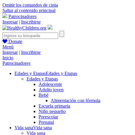
Omitir los comandos de cinta
Saltar al contenido principal
Patrocinadores
Ingresar
|
Inscribirse
Donate
Menú
Ingresar
|
Inscribirse
Inicio
Patrocinadores
Edades y Etapas
Edades y Etapas
Edades y Etapas
Adolescente
Adulto joven
Bebé
Alimentación con fórmula
Escuela primaria
Niño pequeño
Preescolar
Prenatal
Vida sana
Vida sana
Vida sana