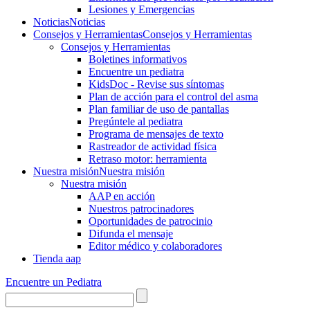
Lesiones y Emergencias
Noticias
Noticias
Consejos y Herramientas
Consejos y Herramientas
Consejos y Herramientas
Boletines informativos
Encuentre un pediatra
KidsDoc - Revise sus síntomas
Plan de acción para el control del asma
Plan familiar de uso de pantallas
Pregúntele al pediatra
Programa de mensajes de texto
Rastre​​ador de activida​d física
Retraso motor: herramienta
Nuestra misión
Nuestra misión
Nuestra misión
AAP en acción
Nuestros patrocinadores
Oportunidades de patrocinio
Difunda el mensaje
Editor médico y colaboradores
Tienda aap
Encuentre un Pediatra