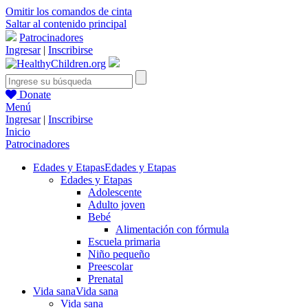
Omitir los comandos de cinta
Saltar al contenido principal
Patrocinadores
Ingresar
|
Inscribirse
Donate
Menú
Ingresar
|
Inscribirse
Inicio
Patrocinadores
Edades y Etapas
Edades y Etapas
Edades y Etapas
Adolescente
Adulto joven
Bebé
Alimentación con fórmula
Escuela primaria
Niño pequeño
Preescolar
Prenatal
Vida sana
Vida sana
Vida sana