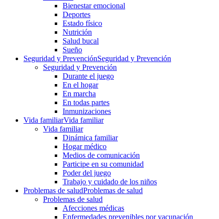
Bienestar emocional
Deportes
Estado físico
Nutrición
Salud bucal
Sueño
Seguridad y Prevención
Seguridad y Prevención
Seguridad y Prevención
Durante el juego
En el hogar
En marcha
En todas partes
Inmunizaciones
Vida familiar
Vida familiar
Vida familiar
Dinámica familiar
Hogar médico
Medios de comunicación
Participe en su comunidad
Poder del juego
Trabajo y cuidado de los niños
Problemas de salud
Problemas de salud
Problemas de salud
Afecciones médicas
Enfermedades prevenibles por vacunación