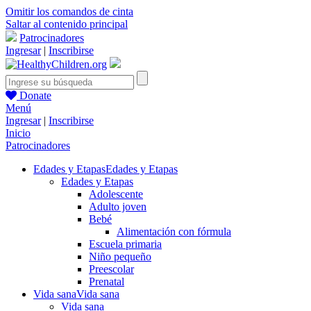
Omitir los comandos de cinta
Saltar al contenido principal
Patrocinadores
Ingresar
|
Inscribirse
Donate
Menú
Ingresar
|
Inscribirse
Inicio
Patrocinadores
Edades y Etapas
Edades y Etapas
Edades y Etapas
Adolescente
Adulto joven
Bebé
Alimentación con fórmula
Escuela primaria
Niño pequeño
Preescolar
Prenatal
Vida sana
Vida sana
Vida sana