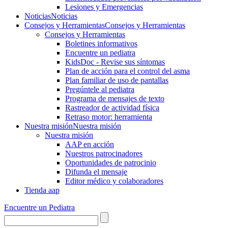
Lesiones y Emergencias
Noticias
Noticias
Consejos y Herramientas
Consejos y Herramientas
Consejos y Herramientas
Boletines informativos
Encuentre un pediatra
KidsDoc - Revise sus síntomas
Plan de acción para el control del asma
Plan familiar de uso de pantallas
Pregúntele al pediatra
Programa de mensajes de texto
Rastre​​ador de activida​d física
Retraso motor: herramienta
Nuestra misión
Nuestra misión
Nuestra misión
AAP en acción
Nuestros patrocinadores
Oportunidades de patrocinio
Difunda el mensaje
Editor médico y colaboradores
Tienda aap
Encuentre un Pediatra