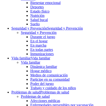
Bienestar emocional
Deportes
Estado físico
Nutrición
Salud bucal
Sueño
Seguridad y Prevención
Seguridad y Prevención
Seguridad y Prevención
Durante el juego
En el hogar
En marcha
En todas partes
Inmunizaciones
Vida familiar
Vida familiar
Vida familiar
Dinámica familiar
Hogar médico
Medios de comunicación
Participe en su comunidad
Poder del juego
Trabajo y cuidado de los niños
Problemas de salud
Problemas de salud
Problemas de salud
Afecciones médicas
Enfermedades prevenibles por vacunación