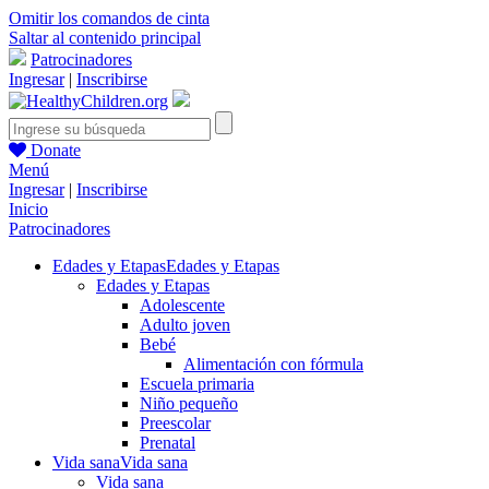
Omitir los comandos de cinta
Saltar al contenido principal
Patrocinadores
Ingresar
|
Inscribirse
Donate
Menú
Ingresar
|
Inscribirse
Inicio
Patrocinadores
Edades y Etapas
Edades y Etapas
Edades y Etapas
Adolescente
Adulto joven
Bebé
Alimentación con fórmula
Escuela primaria
Niño pequeño
Preescolar
Prenatal
Vida sana
Vida sana
Vida sana