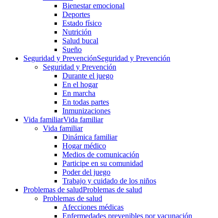
Bienestar emocional
Deportes
Estado físico
Nutrición
Salud bucal
Sueño
Seguridad y Prevención
Seguridad y Prevención
Seguridad y Prevención
Durante el juego
En el hogar
En marcha
En todas partes
Inmunizaciones
Vida familiar
Vida familiar
Vida familiar
Dinámica familiar
Hogar médico
Medios de comunicación
Participe en su comunidad
Poder del juego
Trabajo y cuidado de los niños
Problemas de salud
Problemas de salud
Problemas de salud
Afecciones médicas
Enfermedades prevenibles por vacunación