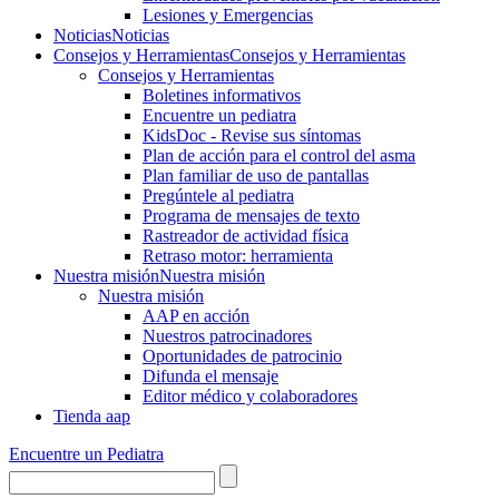
Lesiones y Emergencias
Noticias
Noticias
Consejos y Herramientas
Consejos y Herramientas
Consejos y Herramientas
Boletines informativos
Encuentre un pediatra
KidsDoc - Revise sus síntomas
Plan de acción para el control del asma
Plan familiar de uso de pantallas
Pregúntele al pediatra
Programa de mensajes de texto
Rastre​​ador de activida​d física
Retraso motor: herramienta
Nuestra misión
Nuestra misión
Nuestra misión
AAP en acción
Nuestros patrocinadores
Oportunidades de patrocinio
Difunda el mensaje
Editor médico y colaboradores
Tienda aap
Encuentre un Pediatra