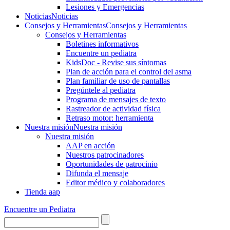
Lesiones y Emergencias
Noticias
Noticias
Consejos y Herramientas
Consejos y Herramientas
Consejos y Herramientas
Boletines informativos
Encuentre un pediatra
KidsDoc - Revise sus síntomas
Plan de acción para el control del asma
Plan familiar de uso de pantallas
Pregúntele al pediatra
Programa de mensajes de texto
Rastre​​ador de activida​d física
Retraso motor: herramienta
Nuestra misión
Nuestra misión
Nuestra misión
AAP en acción
Nuestros patrocinadores
Oportunidades de patrocinio
Difunda el mensaje
Editor médico y colaboradores
Tienda aap
Encuentre un Pediatra