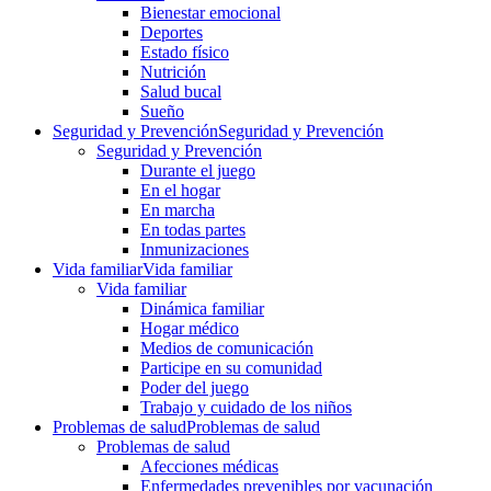
Bienestar emocional
Deportes
Estado físico
Nutrición
Salud bucal
Sueño
Seguridad y Prevención
Seguridad y Prevención
Seguridad y Prevención
Durante el juego
En el hogar
En marcha
En todas partes
Inmunizaciones
Vida familiar
Vida familiar
Vida familiar
Dinámica familiar
Hogar médico
Medios de comunicación
Participe en su comunidad
Poder del juego
Trabajo y cuidado de los niños
Problemas de salud
Problemas de salud
Problemas de salud
Afecciones médicas
Enfermedades prevenibles por vacunación