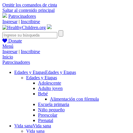
Omitir los comandos de cinta
Saltar al contenido principal
Patrocinadores
Ingresar
|
Inscribirse
Donate
Menú
Ingresar
|
Inscribirse
Inicio
Patrocinadores
Edades y Etapas
Edades y Etapas
Edades y Etapas
Adolescente
Adulto joven
Bebé
Alimentación con fórmula
Escuela primaria
Niño pequeño
Preescolar
Prenatal
Vida sana
Vida sana
Vida sana