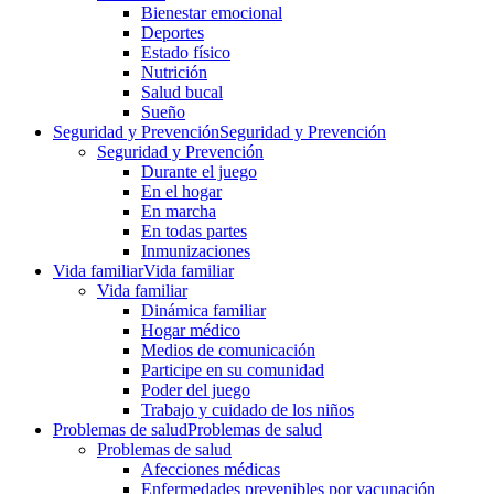
Bienestar emocional
Deportes
Estado físico
Nutrición
Salud bucal
Sueño
Seguridad y Prevención
Seguridad y Prevención
Seguridad y Prevención
Durante el juego
En el hogar
En marcha
En todas partes
Inmunizaciones
Vida familiar
Vida familiar
Vida familiar
Dinámica familiar
Hogar médico
Medios de comunicación
Participe en su comunidad
Poder del juego
Trabajo y cuidado de los niños
Problemas de salud
Problemas de salud
Problemas de salud
Afecciones médicas
Enfermedades prevenibles por vacunación