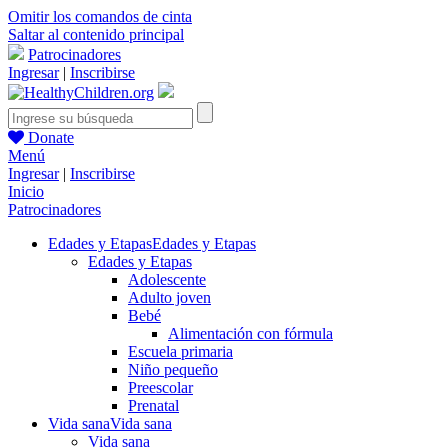
Omitir los comandos de cinta
Saltar al contenido principal
Patrocinadores
Ingresar
|
Inscribirse
Donate
Menú
Ingresar
|
Inscribirse
Inicio
Patrocinadores
Edades y Etapas
Edades y Etapas
Edades y Etapas
Adolescente
Adulto joven
Bebé
Alimentación con fórmula
Escuela primaria
Niño pequeño
Preescolar
Prenatal
Vida sana
Vida sana
Vida sana