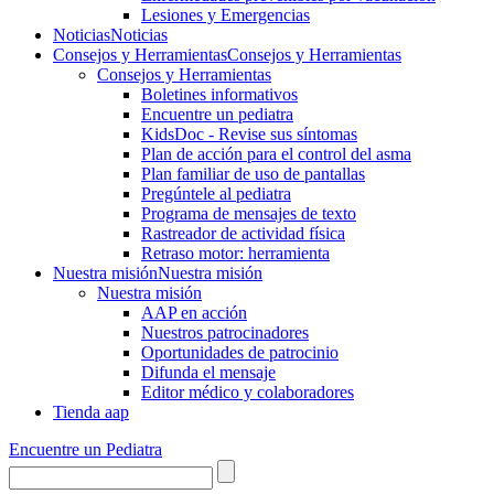
Lesiones y Emergencias
Noticias
Noticias
Consejos y Herramientas
Consejos y Herramientas
Consejos y Herramientas
Boletines informativos
Encuentre un pediatra
KidsDoc - Revise sus síntomas
Plan de acción para el control del asma
Plan familiar de uso de pantallas
Pregúntele al pediatra
Programa de mensajes de texto
Rastre​​ador de activida​d física
Retraso motor: herramienta
Nuestra misión
Nuestra misión
Nuestra misión
AAP en acción
Nuestros patrocinadores
Oportunidades de patrocinio
Difunda el mensaje
Editor médico y colaboradores
Tienda aap
Encuentre un Pediatra