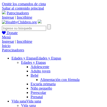
Omitir los comandos de cinta
Saltar al contenido principal
Patrocinadores
Ingresar
|
Inscribirse
Donate
Menú
Ingresar
|
Inscribirse
Inicio
Patrocinadores
Edades y Etapas
Edades y Etapas
Edades y Etapas
Adolescente
Adulto joven
Bebé
Alimentación con fórmula
Escuela primaria
Niño pequeño
Preescolar
Prenatal
Vida sana
Vida sana
Vida sana