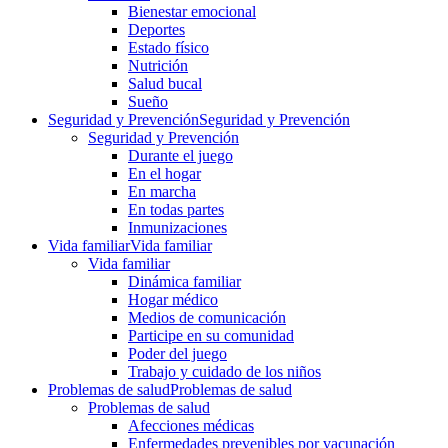
Bienestar emocional
Deportes
Estado físico
Nutrición
Salud bucal
Sueño
Seguridad y Prevención
Seguridad y Prevención
Seguridad y Prevención
Durante el juego
En el hogar
En marcha
En todas partes
Inmunizaciones
Vida familiar
Vida familiar
Vida familiar
Dinámica familiar
Hogar médico
Medios de comunicación
Participe en su comunidad
Poder del juego
Trabajo y cuidado de los niños
Problemas de salud
Problemas de salud
Problemas de salud
Afecciones médicas
Enfermedades prevenibles por vacunación