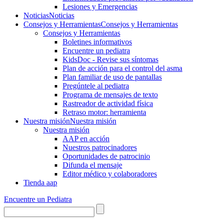
Lesiones y Emergencias
Noticias
Noticias
Consejos y Herramientas
Consejos y Herramientas
Consejos y Herramientas
Boletines informativos
Encuentre un pediatra
KidsDoc - Revise sus síntomas
Plan de acción para el control del asma
Plan familiar de uso de pantallas
Pregúntele al pediatra
Programa de mensajes de texto
Rastre​​ador de activida​d física
Retraso motor: herramienta
Nuestra misión
Nuestra misión
Nuestra misión
AAP en acción
Nuestros patrocinadores
Oportunidades de patrocinio
Difunda el mensaje
Editor médico y colaboradores
Tienda aap
Encuentre un Pediatra