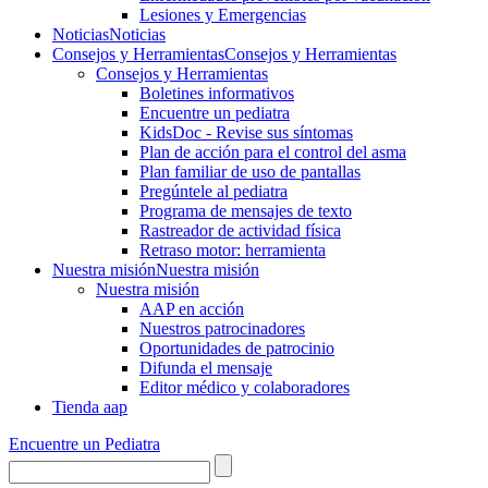
Lesiones y Emergencias
Noticias
Noticias
Consejos y Herramientas
Consejos y Herramientas
Consejos y Herramientas
Boletines informativos
Encuentre un pediatra
KidsDoc - Revise sus síntomas
Plan de acción para el control del asma
Plan familiar de uso de pantallas
Pregúntele al pediatra
Programa de mensajes de texto
Rastre​​ador de activida​d física
Retraso motor: herramienta
Nuestra misión
Nuestra misión
Nuestra misión
AAP en acción
Nuestros patrocinadores
Oportunidades de patrocinio
Difunda el mensaje
Editor médico y colaboradores
Tienda aap
Encuentre un Pediatra