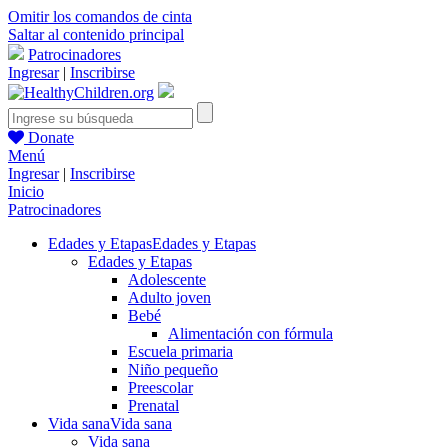
Omitir los comandos de cinta
Saltar al contenido principal
Patrocinadores
Ingresar
|
Inscribirse
Donate
Menú
Ingresar
|
Inscribirse
Inicio
Patrocinadores
Edades y Etapas
Edades y Etapas
Edades y Etapas
Adolescente
Adulto joven
Bebé
Alimentación con fórmula
Escuela primaria
Niño pequeño
Preescolar
Prenatal
Vida sana
Vida sana
Vida sana