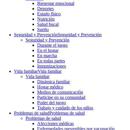
Bienestar emocional
Deportes
Estado físico
Nutrición
Salud bucal
Sueño
Seguridad y Prevención
Seguridad y Prevención
Seguridad y Prevención
Durante el juego
En el hogar
En marcha
En todas partes
Inmunizaciones
Vida familiar
Vida familiar
Vida familiar
Dinámica familiar
Hogar médico
Medios de comunicación
Participe en su comunidad
Poder del juego
Trabajo y cuidado de los niños
Problemas de salud
Problemas de salud
Problemas de salud
Afecciones médicas
Enfermedades prevenibles por vacunación