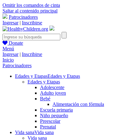
Omitir los comandos de cinta
Saltar al contenido principal
Patrocinadores
Ingresar
|
Inscribirse
Donate
Menú
Ingresar
|
Inscribirse
Inicio
Patrocinadores
Edades y Etapas
Edades y Etapas
Edades y Etapas
Adolescente
Adulto joven
Bebé
Alimentación con fórmula
Escuela primaria
Niño pequeño
Preescolar
Prenatal
Vida sana
Vida sana
Vida sana