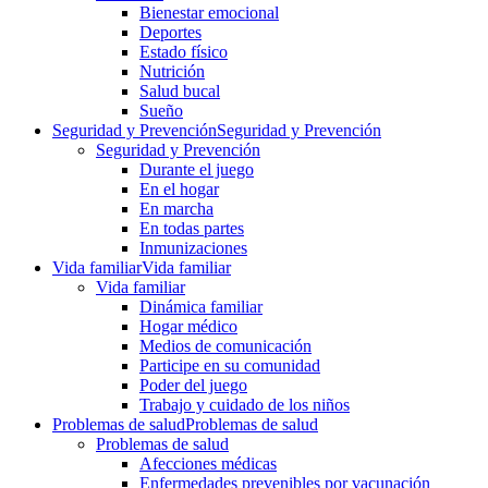
Bienestar emocional
Deportes
Estado físico
Nutrición
Salud bucal
Sueño
Seguridad y Prevención
Seguridad y Prevención
Seguridad y Prevención
Durante el juego
En el hogar
En marcha
En todas partes
Inmunizaciones
Vida familiar
Vida familiar
Vida familiar
Dinámica familiar
Hogar médico
Medios de comunicación
Participe en su comunidad
Poder del juego
Trabajo y cuidado de los niños
Problemas de salud
Problemas de salud
Problemas de salud
Afecciones médicas
Enfermedades prevenibles por vacunación