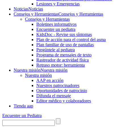
Lesiones y Emergencias
Noticias
Noticias
Consejos y Herramientas
Consejos y Herramientas
Consejos y Herramientas
Boletines informativos
Encuentre un pediatra
KidsDoc - Revise sus síntomas
Plan de acción para el control del asma
Plan familiar de uso de pantallas
Pregúntele al pediatra
Programa de mensajes de texto
Rastre​​ador de activida​d física
Retraso motor: herramienta
Nuestra misión
Nuestra misión
Nuestra misión
AAP en acción
Nuestros patrocinadores
Oportunidades de patrocinio
Difunda el mensaje
Editor médico y colaboradores
Tienda aap
Encuentre un Pediatra