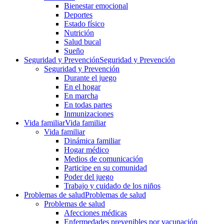
Bienestar emocional
Deportes
Estado físico
Nutrición
Salud bucal
Sueño
Seguridad y Prevención
Seguridad y Prevención
Seguridad y Prevención
Durante el juego
En el hogar
En marcha
En todas partes
Inmunizaciones
Vida familiar
Vida familiar
Vida familiar
Dinámica familiar
Hogar médico
Medios de comunicación
Participe en su comunidad
Poder del juego
Trabajo y cuidado de los niños
Problemas de salud
Problemas de salud
Problemas de salud
Afecciones médicas
Enfermedades prevenibles por vacunación