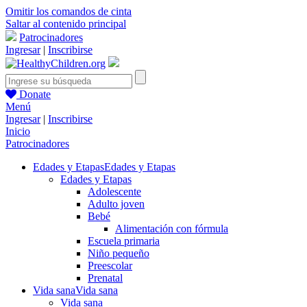
Omitir los comandos de cinta
Saltar al contenido principal
Patrocinadores
Ingresar
|
Inscribirse
Donate
Menú
Ingresar
|
Inscribirse
Inicio
Patrocinadores
Edades y Etapas
Edades y Etapas
Edades y Etapas
Adolescente
Adulto joven
Bebé
Alimentación con fórmula
Escuela primaria
Niño pequeño
Preescolar
Prenatal
Vida sana
Vida sana
Vida sana