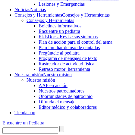
Lesiones y Emergencias
Noticias
Noticias
Consejos y Herramientas
Consejos y Herramientas
Consejos y Herramientas
Boletines informativos
Encuentre un pediatra
KidsDoc - Revise sus síntomas
Plan de acción para el control del asma
Plan familiar de uso de pantallas
Pregúntele al pediatra
Programa de mensajes de texto
Rastre​​ador de activida​d física
Retraso motor: herramienta
Nuestra misión
Nuestra misión
Nuestra misión
AAP en acción
Nuestros patrocinadores
Oportunidades de patrocinio
Difunda el mensaje
Editor médico y colaboradores
Tienda aap
Encuentre un Pediatra