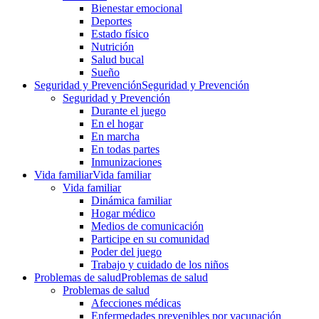
Bienestar emocional
Deportes
Estado físico
Nutrición
Salud bucal
Sueño
Seguridad y Prevención
Seguridad y Prevención
Seguridad y Prevención
Durante el juego
En el hogar
En marcha
En todas partes
Inmunizaciones
Vida familiar
Vida familiar
Vida familiar
Dinámica familiar
Hogar médico
Medios de comunicación
Participe en su comunidad
Poder del juego
Trabajo y cuidado de los niños
Problemas de salud
Problemas de salud
Problemas de salud
Afecciones médicas
Enfermedades prevenibles por vacunación