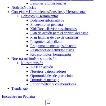
Lesiones y Emergencias
Noticias
Noticias
Consejos y Herramientas
Consejos y Herramientas
Consejos y Herramientas
Boletines informativos
Encuentre un pediatra
KidsDoc - Revise sus síntomas
Plan de acción para el control del asma
Plan familiar de uso de pantallas
Pregúntele al pediatra
Programa de mensajes de texto
Rastre​​ador de activida​d física
Retraso motor: herramienta
Nuestra misión
Nuestra misión
Nuestra misión
AAP en acción
Nuestros patrocinadores
Oportunidades de patrocinio
Difunda el mensaje
Editor médico y colaboradores
Tienda aap
Encuentre un Pediatra