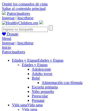
Omitir los comandos de cinta
Saltar al contenido principal
Patrocinadores
Ingresar
|
Inscribirse
Donate
Menú
Ingresar
|
Inscribirse
Inicio
Patrocinadores
Edades y Etapas
Edades y Etapas
Edades y Etapas
Adolescente
Adulto joven
Bebé
Alimentación con fórmula
Escuela primaria
Niño pequeño
Preescolar
Prenatal
Vida sana
Vida sana
Vida sana