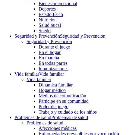
Bienestar emocional
Deportes
Estado físico
Nutrición
Salud bucal
Sueño
Seguridad y Prevención
Seguridad y Prevención
Seguridad y Prevención
Durante el juego
En el hogar
En marcha
En todas partes
Inmunizaciones
Vida familiar
Vida familiar
Vida familiar
Dinámica familiar
Hogar médico
Medios de comunicación
Participe en su comunidad
Poder del juego
Trabajo y cuidado de los niños
Problemas de salud
Problemas de salud
Problemas de salud
Afecciones médicas
Enfermedades prevenibles por vacunación