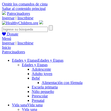
Omitir los comandos de cinta
Saltar al contenido principal
Patrocinadores
Ingresar
|
Inscribirse
Donate
Menú
Ingresar
|
Inscribirse
Inicio
Patrocinadores
Edades y Etapas
Edades y Etapas
Edades y Etapas
Adolescente
Adulto joven
Bebé
Alimentación con fórmula
Escuela primaria
Niño pequeño
Preescolar
Prenatal
Vida sana
Vida sana
Vida sana