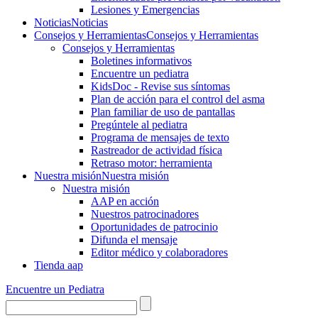
Lesiones y Emergencias
Noticias
Noticias
Consejos y Herramientas
Consejos y Herramientas
Consejos y Herramientas
Boletines informativos
Encuentre un pediatra
KidsDoc - Revise sus síntomas
Plan de acción para el control del asma
Plan familiar de uso de pantallas
Pregúntele al pediatra
Programa de mensajes de texto
Rastre​​ador de activida​d física
Retraso motor: herramienta
Nuestra misión
Nuestra misión
Nuestra misión
AAP en acción
Nuestros patrocinadores
Oportunidades de patrocinio
Difunda el mensaje
Editor médico y colaboradores
Tienda aap
Encuentre un Pediatra