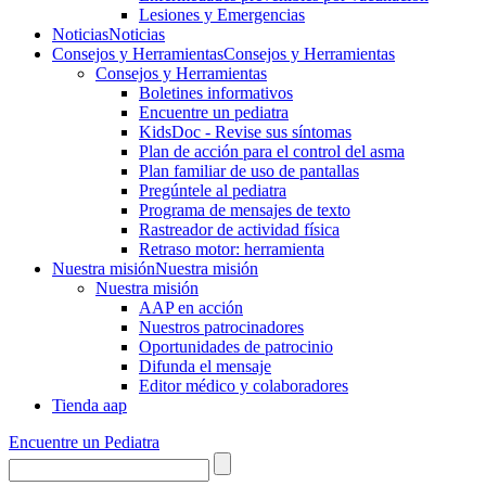
Lesiones y Emergencias
Noticias
Noticias
Consejos y Herramientas
Consejos y Herramientas
Consejos y Herramientas
Boletines informativos
Encuentre un pediatra
KidsDoc - Revise sus síntomas
Plan de acción para el control del asma
Plan familiar de uso de pantallas
Pregúntele al pediatra
Programa de mensajes de texto
Rastre​​ador de activida​d física
Retraso motor: herramienta
Nuestra misión
Nuestra misión
Nuestra misión
AAP en acción
Nuestros patrocinadores
Oportunidades de patrocinio
Difunda el mensaje
Editor médico y colaboradores
Tienda aap
Encuentre un Pediatra