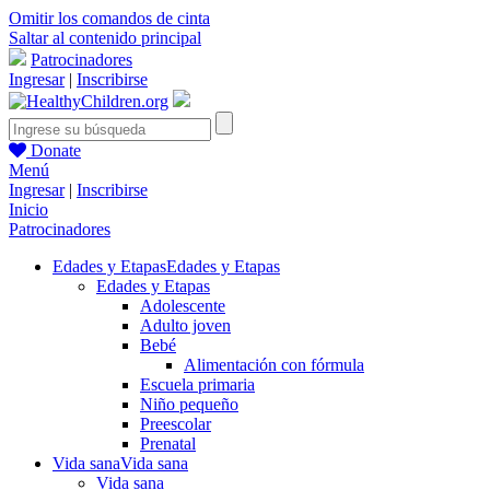
Omitir los comandos de cinta
Saltar al contenido principal
Patrocinadores
Ingresar
|
Inscribirse
Donate
Menú
Ingresar
|
Inscribirse
Inicio
Patrocinadores
Edades y Etapas
Edades y Etapas
Edades y Etapas
Adolescente
Adulto joven
Bebé
Alimentación con fórmula
Escuela primaria
Niño pequeño
Preescolar
Prenatal
Vida sana
Vida sana
Vida sana