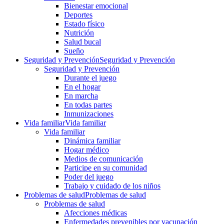
Bienestar emocional
Deportes
Estado físico
Nutrición
Salud bucal
Sueño
Seguridad y Prevención
Seguridad y Prevención
Seguridad y Prevención
Durante el juego
En el hogar
En marcha
En todas partes
Inmunizaciones
Vida familiar
Vida familiar
Vida familiar
Dinámica familiar
Hogar médico
Medios de comunicación
Participe en su comunidad
Poder del juego
Trabajo y cuidado de los niños
Problemas de salud
Problemas de salud
Problemas de salud
Afecciones médicas
Enfermedades prevenibles por vacunación