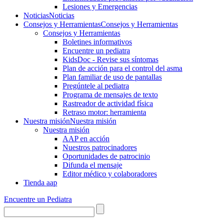
Lesiones y Emergencias
Noticias
Noticias
Consejos y Herramientas
Consejos y Herramientas
Consejos y Herramientas
Boletines informativos
Encuentre un pediatra
KidsDoc - Revise sus síntomas
Plan de acción para el control del asma
Plan familiar de uso de pantallas
Pregúntele al pediatra
Programa de mensajes de texto
Rastre​​ador de activida​d física
Retraso motor: herramienta
Nuestra misión
Nuestra misión
Nuestra misión
AAP en acción
Nuestros patrocinadores
Oportunidades de patrocinio
Difunda el mensaje
Editor médico y colaboradores
Tienda aap
Encuentre un Pediatra