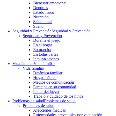
Bienestar emocional
Deportes
Estado físico
Nutrición
Salud bucal
Sueño
Seguridad y Prevención
Seguridad y Prevención
Seguridad y Prevención
Durante el juego
En el hogar
En marcha
En todas partes
Inmunizaciones
Vida familiar
Vida familiar
Vida familiar
Dinámica familiar
Hogar médico
Medios de comunicación
Participe en su comunidad
Poder del juego
Trabajo y cuidado de los niños
Problemas de salud
Problemas de salud
Problemas de salud
Afecciones médicas
Enfermedades prevenibles por vacunación