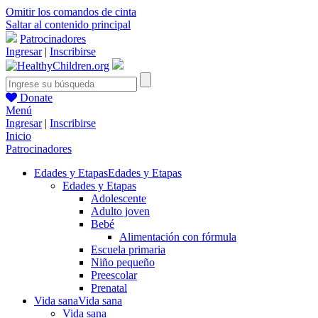
Omitir los comandos de cinta
Saltar al contenido principal
Patrocinadores
Ingresar
|
Inscribirse
Donate
Menú
Ingresar
|
Inscribirse
Inicio
Patrocinadores
Edades y Etapas
Edades y Etapas
Edades y Etapas
Adolescente
Adulto joven
Bebé
Alimentación con fórmula
Escuela primaria
Niño pequeño
Preescolar
Prenatal
Vida sana
Vida sana
Vida sana