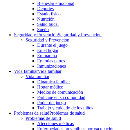
Bienestar emocional
Deportes
Estado físico
Nutrición
Salud bucal
Sueño
Seguridad y Prevención
Seguridad y Prevención
Seguridad y Prevención
Durante el juego
En el hogar
En marcha
En todas partes
Inmunizaciones
Vida familiar
Vida familiar
Vida familiar
Dinámica familiar
Hogar médico
Medios de comunicación
Participe en su comunidad
Poder del juego
Trabajo y cuidado de los niños
Problemas de salud
Problemas de salud
Problemas de salud
Afecciones médicas
Enfermedades prevenibles por vacunación