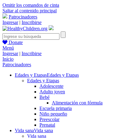
Omitir los comandos de cinta
Saltar al contenido principal
Patrocinadores
Ingresar
|
Inscribirse
Donate
Menú
Ingresar
|
Inscribirse
Inicio
Patrocinadores
Edades y Etapas
Edades y Etapas
Edades y Etapas
Adolescente
Adulto joven
Bebé
Alimentación con fórmula
Escuela primaria
Niño pequeño
Preescolar
Prenatal
Vida sana
Vida sana
Vida sana