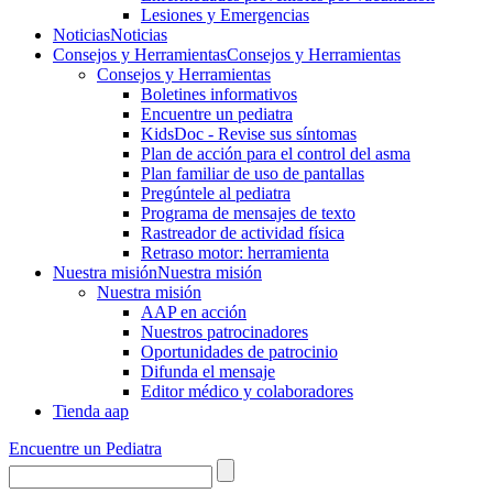
Lesiones y Emergencias
Noticias
Noticias
Consejos y Herramientas
Consejos y Herramientas
Consejos y Herramientas
Boletines informativos
Encuentre un pediatra
KidsDoc - Revise sus síntomas
Plan de acción para el control del asma
Plan familiar de uso de pantallas
Pregúntele al pediatra
Programa de mensajes de texto
Rastre​​ador de activida​d física
Retraso motor: herramienta
Nuestra misión
Nuestra misión
Nuestra misión
AAP en acción
Nuestros patrocinadores
Oportunidades de patrocinio
Difunda el mensaje
Editor médico y colaboradores
Tienda aap
Encuentre un Pediatra