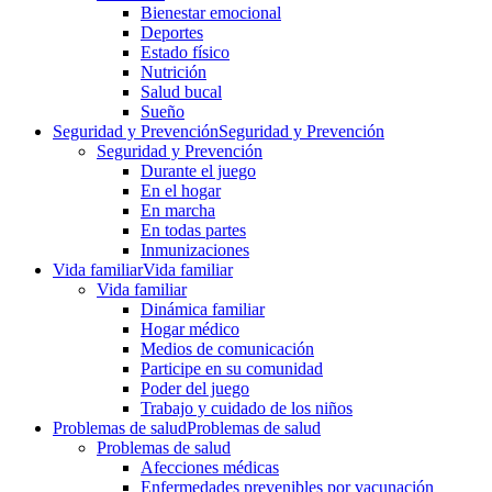
Bienestar emocional
Deportes
Estado físico
Nutrición
Salud bucal
Sueño
Seguridad y Prevención
Seguridad y Prevención
Seguridad y Prevención
Durante el juego
En el hogar
En marcha
En todas partes
Inmunizaciones
Vida familiar
Vida familiar
Vida familiar
Dinámica familiar
Hogar médico
Medios de comunicación
Participe en su comunidad
Poder del juego
Trabajo y cuidado de los niños
Problemas de salud
Problemas de salud
Problemas de salud
Afecciones médicas
Enfermedades prevenibles por vacunación