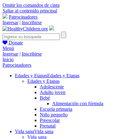
Omitir los comandos de cinta
Saltar al contenido principal
Patrocinadores
Ingresar
|
Inscribirse
Donate
Menú
Ingresar
|
Inscribirse
Inicio
Patrocinadores
Edades y Etapas
Edades y Etapas
Edades y Etapas
Adolescente
Adulto joven
Bebé
Alimentación con fórmula
Escuela primaria
Niño pequeño
Preescolar
Prenatal
Vida sana
Vida sana
Vida sana