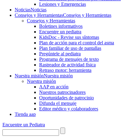
Lesiones y Emergencias
Noticias
Noticias
Consejos y Herramientas
Consejos y Herramientas
Consejos y Herramientas
Boletines informativos
Encuentre un pediatra
KidsDoc - Revise sus síntomas
Plan de acción para el control del asma
Plan familiar de uso de pantallas
Pregúntele al pediatra
Programa de mensajes de texto
Rastre​​ador de activida​d física
Retraso motor: herramienta
Nuestra misión
Nuestra misión
Nuestra misión
AAP en acción
Nuestros patrocinadores
Oportunidades de patrocinio
Difunda el mensaje
Editor médico y colaboradores
Tienda aap
Encuentre un Pediatra